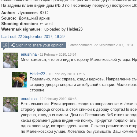
На заднем плане виден дом (№ 3 по Песочному переулку) постройки 193
Author:
Лукашевич Ю.С.
Source:
Домашний архив
Shooting direction:
west

Watermark signature:
uploaded by Helder23
Last edit 22 September 2017, 19:39
16
Sign in to share your opinion
Latest comment: 22 September 2017, 19:31
enushina
·
11 February 2010, 13:54
Мне, кажется, что это вид в сторону Маленковской улицы. Ир
Helder23
·
11 February 2010, 17:15
Правильно, парк справа, сзади церковь. Направление съ
сторону дворца спорта и автобусной станции. Маленковка
стороне.
enushina
·
12 February 2010, 00:46
Есть сомнения. Если церковь сзади,то направление съёмки в
сторону дворца спорта, а стоя спиной к дворцу спорта.Но всё
уверена, откуда снимали. Дом по Песочному №3 стоит колод
какай фрагмент дома виден -не пойму. Придётся подключать
одноклассницу, которая здесь жила. Я вчера разместила ста
по Маленковской улице. Хотелось бы услышать Ваш коммент