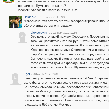
поставили после того, как снесли этот 2-х этажный дом. Пр
овощами на Шумкина, не так ли?
Носороги это гости с кавказа, слэнг 90-х.
Helder23
·
19 January 2011, 03:33
Любопытно, так вот отчего там заасфальтирована площадк
убогого вида детскую площадку..
alexsorokin
·
30 January 2011, 17:56
a
Это дом, стоявший на углу Слободки с Песочным пе
того, как расчистили все вокруг. В этом доме жили
называется, с самого рождения. Жили они на второ
Юра, не совсем нормальный человек, был в округе з
сугробах во дворе. Но случалось, что предпочитал 
был очень красивый вход и лестница на второй эта
фото есть этот дом и с фасада, там еще полуподва
вспоминая стекляшку. А про Шумкина напишу под т
Egor
·
28 March 2012, 09:01
E
Стекляшку возвели в экспресс-темпе в 1985-м. Открыли 
было фатально: по осени возле стекляшки оставили бал
на клетках смысла не было: воспользовались автогеном, 
стекляшке было устроено производство контрафактного а
а бойцы особо не спешили)я нашёл немалый тираж этике
сотен ящиков стеклотары. Потом отстатки пепелища за
площадку в 850-Летию Москвы.