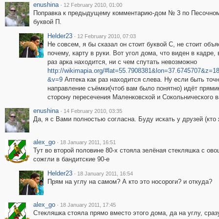
enushina
·
12 February 2010, 01:00
Поправка к предыдущему комментарию-дом № 3 по Песочном
буквой П.
Helder23
·
12 February 2010, 07:03
Не совсем, я бы сказал он стоит буквой С, не стоит объя
почему, карту в руки. Вот угол дома, что виден в кадре, 
раз арка находится, ни с чем спутать невозможно
http://wikimapia.org/#lat=55.7908381&lon=37.6745707&z=
&v=9
Аптека как раз находится слева. Ну если быть точ
направление съёмки(чтоб вам было понятно) идёт прями
сторону пересечения Маленковской и Сокольнического в
enushina
·
14 February 2010, 03:35
Да, я с Вами полностью согласна. Буду искать у друзей (кто 
alex_go
·
18 January 2011, 16:51
Тут во второй половине 80-х стояла зелёная стекляшка с ово
сожгли в бандитские 90-е
Helder23
·
18 January 2011, 16:54
Прям на углу на самом? А кто это носороги? и откуда?
alex_go
·
18 January 2011, 17:45
Стекляшка стояла прямо вместо этого дома, да на углу, сраз