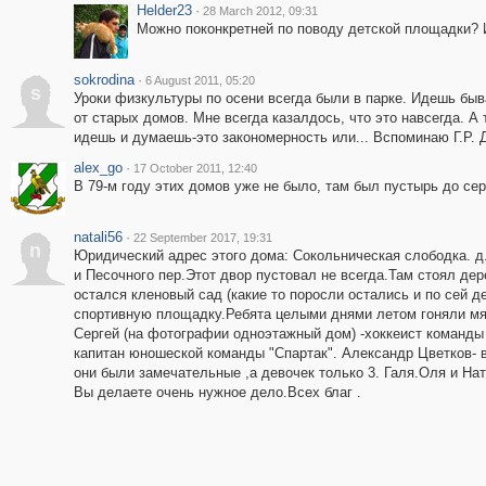
Helder23
·
28 March 2012, 09:31
Можно поконкретней по поводу детской площадки? 
sokrodina
·
6 August 2011, 05:20
s
Уроки физкультуры по осени всегда были в парке. Идешь быва
от старых домов. Мне всегда казалдось, что это навсегда. А
идешь и думаешь-это закономерность или... Вспоминаю Г.Р. Д
alex_go
·
17 October 2011, 12:40
В 79-м году этих домов уже не было, там был пустырь до се
natali56
·
22 September 2017, 19:31
n
Юридический адрес этого дома: Сокольническая слободка. д.
и Песочного пер.Этот двор пустовал не всегда.Там стоял дер
остался кленовый сад (какие то поросли остались и по сей 
спортивную площадку.Ребята целыми днями летом гоняли мяч
Сергей (на фотографии одноэтажный дом) -хоккеист команд
капитан юношеской команды "Спартак". Александр Цветков- в
они были замечательные ,а девочек только 3. Галя.Оля и Нат
Вы делаете очень нужное дело.Всех благ .