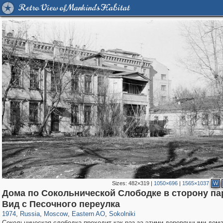
Retro View of Mankind's Habitat
Sizes:
482×319
|
1050×696
|
1565×1037
W
Дома по Сокольнической Слободке в сторону па
319,861
1,406,849
8,286
20,939
29,243
306
5,623
49
Вид с Песочного переулка
1974
,
Russia
,
Moscow
,
Eastern AO
,
Sokolniki
Сокольническая слободка проходит как раз за этими деревянными дом