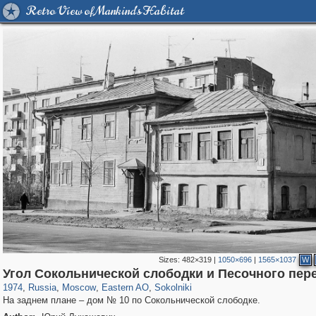
Retro View of Mankind's Habitat
Sizes:
482×319
|
1050×696
|
1565×1037
W
319,968
1,407,782
8,295
20,953
29,263
306
5,623
49
Угол Сокольнической слободки и Песочного пер
1974
,
Russia
,
Moscow
,
Eastern AO
,
Sokolniki
На заднем плане – дом № 10 по Сокольнической слободке.