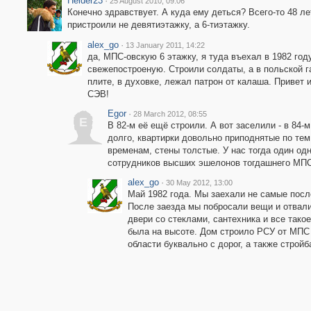
Helder23
·
25 August 2010, 09:06
Конечно здравствует. А куда ему деться? Всего-то 48 ле
пристроили не девятиэтажку, а 6-тиэтажку.
alex_go
·
13 January 2011, 14:22
да, МПС-овскую 6 этажку, я туда въехал в 1982 году
свежепостроеную. Строили солдаты, а в польской г
плите, в духовке, лежал патрон от калаша. Привет и
СЭВ!
Egor
·
28 March 2012, 08:55
E
В 82-м её ещё строили. А вот заселили - в 84-
долго, квартирки довольно приподнятые по тем
временам, стены толстые. У нас тогда один од
сотрудников высших эшелонов тогдашнего МПС.
alex_go
·
30 May 2012, 13:00
Май 1982 года. Мы заехали не самые после
После заезда мы побросали вещи и отвали
двери со стеклами, сантехника и все такое
была на высоте. Дом строило РСУ от МПС
области буквально с дорог, а также стройб