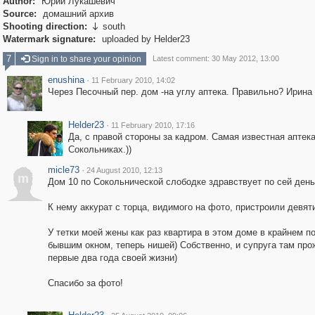
Author:
Юрий Лукашевич
Source:
домашний архив
Shooting direction:
south

Watermark signature:
uploaded by Helder23
7
Sign in to share your opinion
Latest comment: 30 May 2012, 13:00
enushina
·
11 February 2010, 14:02
Через Песочный пер. дом -на углу аптека. Правильно? Ирина
Helder23
·
11 February 2010, 17:16
Да, с правой стороны за кадром. Самая известная аптека
Сокольниках.))
micle73
·
24 August 2010, 12:13
m
Дом 10 по Сокольнической слободке здравствует по сей день
К нему аккурат с торца, видимого на фото, пристроили девяти
У тетки моей жены как раз квартира в этом доме в крайнем по
бывшим окном, теперь нишей) Собственно, и супруга там пр
первые два года своей жизни)
Спасибо за фото!