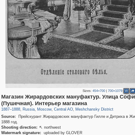
Sizes:
454×700
|
700×1079
W
Магазин Жирардовских мануфактур. Улица Софи
319,968
1,407,713
160,055
8,295
29,262
5,920
10,193
264
(Пушечная). Интерьер магазина
1887
–
1888
,
Russia
,
Moscow
,
Central AO
,
Meshchansky District
Source:
Прейскурант Жирардовских мануфактур Гилле и Дитриха в Жи
1888 год.
Shooting direction:
northwest

Watermark signature:
uploaded by GLOVER