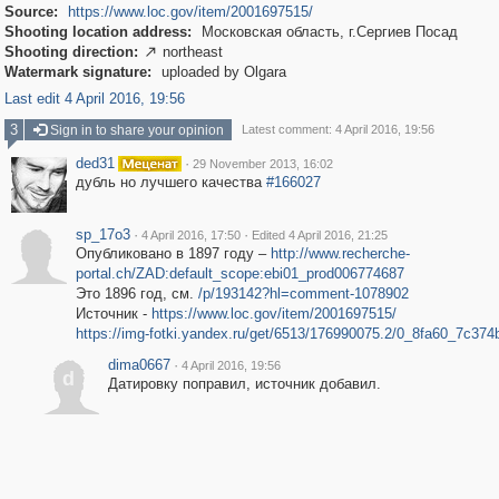
Source:
https://www.loc.gov/item/2001697515/
Shooting location address:
Московская область, г.Сергиев Посад
Shooting direction:
northeast

Watermark signature:
uploaded by Olgara
Last edit 4 April 2016, 19:56
3
Sign in to share your opinion
Latest comment: 4 April 2016, 19:56
ded31
·
29 November 2013, 16:02
дубль но лучшего качества
#166027
sp_17o3
·
·
4 April 2016, 17:50
Edited 4 April 2016, 21:25
Опубликовано в 1897 году –
http://www.recherche-
portal.ch/ZAD:default_scope:ebi01_prod006774687
Это 1896 год, см.
/p/193142?hl=comment-1078902
Источник -
https://www.loc.gov/item/2001697515/
https://img-fotki.yandex.ru/get/6513/176990075.2/0_8fa60_7c374
dima0667
·
4 April 2016, 19:56
d
Датировку поправил, источник добавил.