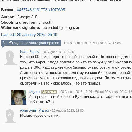
Вариант
#457748
#131773
#1070305
Author:
Зиверт Л.Л.
Shooting direction:
south

Watermark signature:
uploaded by magazai
Last edit 20 January 2025, 05:19
3
Sign in to share your opinion
Latest comment: 20 August 2013, 12:06
Ivan-Popov
·
20 August 2013, 11:36
I
В конце 90-х мне один хороший знакомый в Питере поведал и
том, что барон Клодт получил за что-то взбучку от Николая п
когда в 80-х нашли дневники барона, оказалось, что он отомс
А именно, если посмотреть одному из коней с определенной 
причинное место, то хорошо видно лицо царя. Потом мы езди
смотрели на это - оказалось, что это правда.
Olgara
·
·
20 August 2013, 11:44
Edited 20 August 2013, 12
Интересно, а в Москве, в Кузьминках этот эффект можн
наблюдать?:))
Анатолий Магаз
·
20 August 2013, 12:06
А
Можно-через спутник.