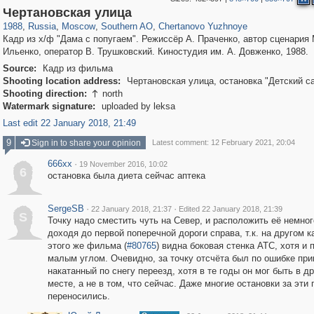
319,861
1,406,848
8,286
21,648
29,243
390
487
4
Чертановская улица
1988
,
Russia
,
Moscow
,
Southern AO
,
Chertanovo Yuzhnoye
Кадр из х/ф "Дама с попугаем". Режиссёр А. Праченко, автор сценария 
Ильенко, оператор В. Трушковский. Киностудия им. А. Довженко, 1988.
Source:
Кадр из фильма
Shooting location address:
Чертановская улица, остановка "Детский с
Shooting direction:
north

Watermark signature:
uploaded by leksa
Last edit 22 January 2018, 21:49
9
Sign in to share your opinion
Latest comment: 12 February 2021, 20:04
666xx
·
19 November 2016, 10:02
6
остановка была диета сейчас аптека
SergeSB
·
·
22 January 2018, 21:37
Edited 22 January 2018, 21:39
S
Точку надо сместить чуть на Север, и расположить её немног
доходя до первой поперечной дороги справа, т.к. на другом к
этого же фильма (
#80765
) видна боковая стенка АТС, хотя и 
малым углом. Очевидно, за точку отсчёта был по ошибке при
накатанный по снегу переезд, хотя в те годы он мог быть в д
месте, а не в том, что сейчас. Даже многие остановки за эти 
переносились.