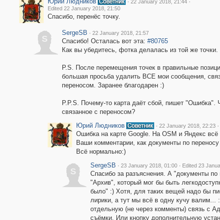
Юрий Людников
·
·
22 January 2018, 21:44
Edited 22 January 2018, 21:50
Спасибо, перенёс точку.
SergeSB
·
22 January 2018, 21:57
S
Спасибо! Осталась вот эта:
#80765
Как вы убедитесь, фотка делалась из той же точки.
P.S. После перемещения точек в правильные позици
большая просьба удалить ВСЕ мои сообщения, свя
переносом. Заранее благодарен :)
P.P.S. Почему-то карта даёт сбой, пишет "Ошибка". 
связанное с переносом?
Юрий Людников
·
·
22 January 2018, 22:23
Ошибка на карте Google. На OSM и Яндекс всё
Ваши комментарии, как документы по переносу 
Всё нормально:)
SergeSB
·
·
23 January 2018, 01:00
Edited 23 Janua
S
Спасибо за разъяснения. А "документы по
"Архив", который мог бы быть легкодоступ
было" :) Хотя, для таких вещей надо бы 
лирики, а тут мы всё в одну кучу валим...
отдельную (не через комменты) связь с А
съёмки. Или кнопку дополнительную устан