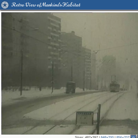
Retro View of Mankind's Habitat
Sizes:
482×397
|
848×700
|
856×707
W