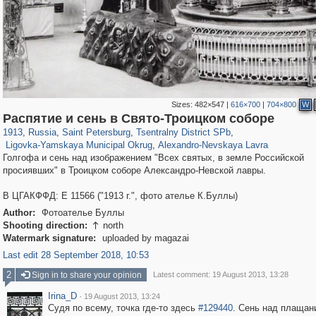
Sizes:
482×547
|
616×700
|
704×800
W
197,163
1,406,761
5,709
29,243
50,244
1,833
Распятие и сень в Свято-Троицком соборе
2,923
43
875
15
1913
,
Russia
,
Saint Petersburg
,
Tsentralny District SPb
,
Ligovka-Yamskaya Municipal Okrug
,
Alexandro-Nevskaya Lavra
Голгофа и сень над изображением "Всех святых, в земле Российской
просиявших" в Троицком соборе Александро-Невской лавры.
В ЦГАКФФД: Е 11566 ("1913 г.", фото ателье К.Буллы)
Author:
Фотоателье Буллы
Shooting direction:
north

Watermark signature:
uploaded by magazai
Last edit 28 September 2018, 10:53
2
Sign in to share your opinion
Latest comment: 19 August 2013, 13:28
Irina_D
·
19 August 2013, 13:24
Судя по всему, точка где-то здесь
#129440
. Сень над плащан