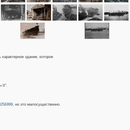
ь характерное здание, которое
II".
48256999
, но это малосущественно.