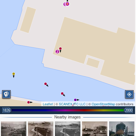
5
2
Leaflet
| ©
SCANEX ITC LLC
| ©
OpenStreetMap
contributors
1826
2000
Nearby images