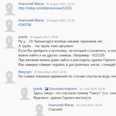
Анатолий Магаз
·
31 August 2013, 13:23
А
http://oldsp.ru/old/photo/view/12315
Анатолий Магаз
·
31 August 2013, 13:28
А
#140708
putnik
·
31 August 2013, 19:09
p
Ну-у... От Кронштадта вообще никаких признаков нет...
А труба... так труба тоже аргумент.
Если Вы пройдете к источнику, на который ссылаетесь, и пос
можно найти и на других снимках. Например -
#115105
При желании можно даже найти и разглядеть здание Горного 
Вас наверно сбивает корабль в достроечных лесах, стоящий 
Marynyn
·
15 December 2013, 16:55
M
На снимке показана церемония по случаю спуска на воду линк
putnik
·
·
Discussed fragment
18 June 2014, 10:35
p
Здесь пишут, что спускали линкор "Гангут" (т.е. тип
Фрагмент- здание Горного института.
Анатолий Магаз
·
18 June 2014, 20:40
А
Спасибо!