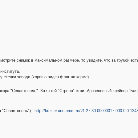
мотрите снимок в максимальном размере, то увидите, что за трубой ест
института.
у стенки завода (хорошо виден флаг на корме).
ора "Севастополь". За яхтой "Стрела" стоит броненосный крейсер "Баян 
а "Севастополь") -
http://kreiser.unoforum.ru/?1-27-30-00000017-000-0-0-13