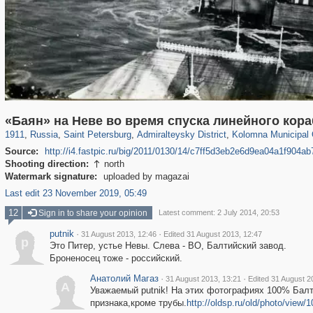
197,175
1,406,839
5,709
29,243
24,063
1,032
2,442
138
«Баян» на Неве во время спуска линейного кораб
1911
,
Russia
,
Saint Petersburg
,
Admiralteysky District
,
Kolomna Municipal
Source:
http://i4.fastpic.ru/big/2011/0130/14/c7ff5d3eb2e6d9ea04a1f904ab
Shooting direction:
north

Watermark signature:
uploaded by magazai
Last edit 23 November 2019, 05:49
12
Sign in to share your opinion
Latest comment: 2 July 2014, 20:53
putnik
·
·
31 August 2013, 12:46
Edited 31 August 2013, 12:47
p
Это Питер, устье Невы. Слева - ВО, Балтийский завод.
Броненосец тоже - российский.
Анатолий Магаз
·
·
31 August 2013, 13:21
Edited 31 August 2
А
Уважаемый putnik! На этих фотографиях 100% Балт
признака,кроме трубы.
http://oldsp.ru/old/photo/view/