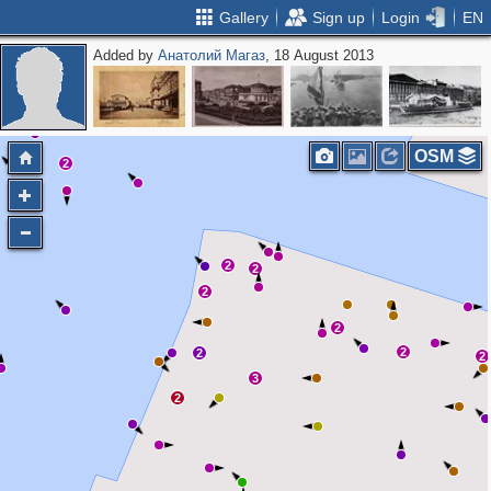
Gallery
Sign up
Login
EN
Added by
Анатолий Магаз
, 18 August 2013
2
OSM
2
2
2
2
2
2
2
2
3
2