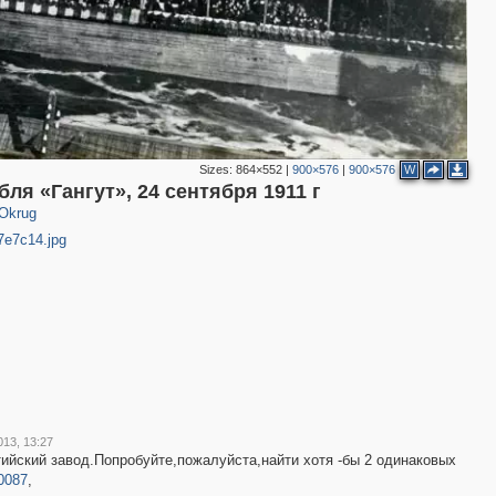
Sizes:
864×552
|
900×576
|
900×576
W
ля «Гангут», 24 сентября 1911 г
 Okrug
7e7c14.jpg
013, 13:27
ийский завод.Попробуйте,пожалуйста,найти хотя -бы 2 одинаковых
10087
,