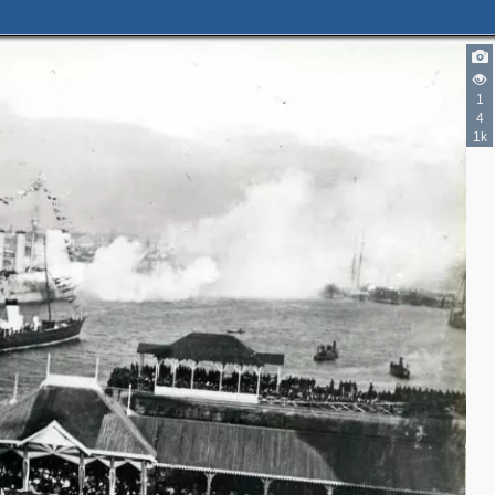
1
4
1k