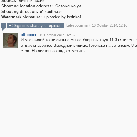
Source:
личный архив
Shooting location address:
Остоженка ул.
Shooting direction:
southwest

Watermark signature:
uploaded by losinka1
1
Sign in to share your opinion
Latest comment: 16 October 2014, 12:16
offtopper
·
16 October 2014, 12:16
И москвичей то не сильно много.Ударный труд 11-й пятилетке
отдают,наверное.Выходной видимо.Тетенька на сотановке 8 
стоит.Но чистенько,надо отметить.