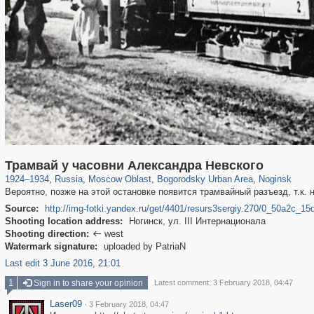
96,438
1,406,837
1,691
29,243
1,629
16
928
10
Трамвай у часовни Александра Невского
1924
–
1934
,
Russia
,
Moscow Oblast
,
Bogorodsky Urban Area
,
Noginsk
Вероятно, позже на этой остановке появится трамвайный разъезд, т.к. 
Source:
http://img-fotki.yandex.ru/get/4401/resurs3sergiy.270/0_50a2c_1
Shooting location address:
Ногинск, ул. III Интернационала
Shooting direction:
west

Watermark signature:
uploaded by PatriaN
Last edit 3 June 2016, 21:01
1
Sign in to share your opinion
Latest comment: 3 February 2018, 04:47
Laser09
·
3 February 2018, 04:47