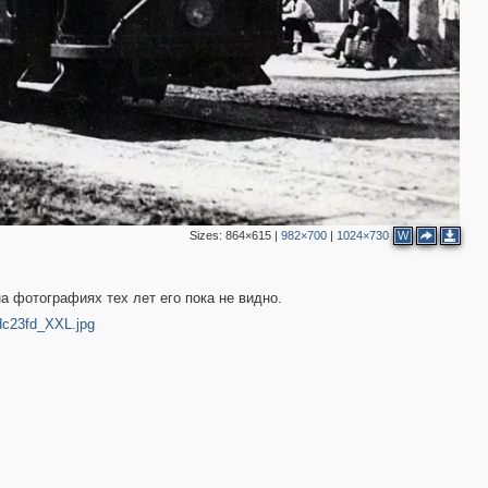
Sizes:
864×615
|
982×700
|
1024×730
W
на фотографиях тех лет его пока не видно.
5dc23fd_XXL.jpg