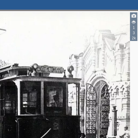
1
3
2k