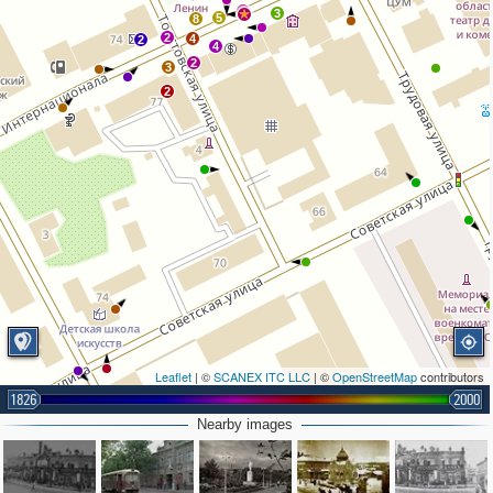
2
3
5
8
2
4
2
4
2
3
2
Leaflet
| ©
SCANEX ITC LLC
| ©
OpenStreetMap
contributors
1826
2000
2
Nearby images