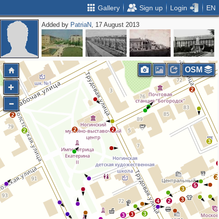
Gallery
Sign up
Login
EN
Added by
PatriaN
, 17 August 2013
2
OSM
2
2
2
2
2
3
2
5
3
3
4
2
3
3
3