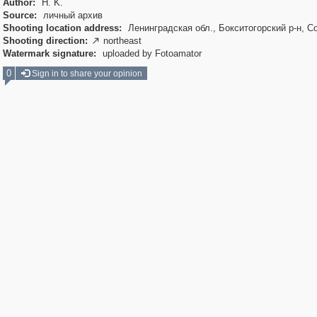
Author:
H. K.
Source:
личный архив
Shooting location address:
Ленинградская обл., Бокситогорский р-н, С
Shooting direction:
northeast

Watermark signature:
uploaded by Fotoamator
0
Sign in to share your opinion