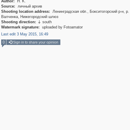
Author:
H. K.
Source:
личный архив
Shooting location address:
Ленинградская обл., Бокситогорский р-н, р.
Валченка, Нижегородский шлюз
Shooting direction:
south

Watermark signature:
uploaded by Fotoamator
Last edit 3 May 2015, 16:49
0
Sign in to share your opinion