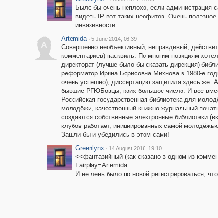
Было бы очень неплохо, если администрация с
видеть IP вот таких неофитов. Очень полезное
инвазивности.
Artemida
·
5 June 2014, 08:39
A
Совершенно необъективный, неправдивый, действите
комментариев) пасквиль. По многим позициям хотело
директорат (лучше было бы сказать дирекция) библи
реформатор Ирина Борисовна Михнова в 1980-е годы
очень успешно), диссертацию защитила здесь же. А 
бывшие РГЮБовцы, коих большое число. И все вме
Российская государственная библиотека для молод
молодёжи, качественный книжно-журнальный печат
создаются собственные электронные библиотеки (
клубов работает, инициированных самой молодёжью, 
Зашли бы и убедились в этом сами!
Greenlynx
·
14 August 2016, 19:10
<<фантазийный (как сказано в одном из коммен
Fairplay=Artemida
И не лень было по новой регистрироваться, чт