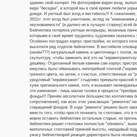
зданию свой калорит. На фотографии виден вход, выпол
виде "беседки", в которой мы в своё время любили укры
дождя. И уютный был вход и вестибюль!!! К сожалению, 
2011гг. этот вход был уничтожен, вслед за "изменением 
неузнаваемости" (и далеко не в лучшую сторону) всей б
Библиотека потеряла уютные интерьеры, мозачные панно
которыми в своё время трудились художники оказались 
Особенно пострадал корпус пристройки, из которого поч
выселили ряд отделов библиотеки. В вестибюле отковы
(зачем???) натуральный камень и цветочницы с полов, 
скульптуру, чтобы заменить всё это на "керамогранитск
дешёвку. Отделанный белым камнем сам корпус пристр
кинулись было обмазывать непотребной плиткой ("керам
грязного цвета, но затем, к счастью, ответственные за 
уродливый "керамогранит" стыдливо прикрыли красной п
хуже оригинального камня, хоть и вызывает неожиданные
эти изменения - лишь малая толика в процессе "преобра
фонды!!! Причём абсолютное большинство коллектива би
сопротивление), как всех этих ужасающих "ремонтно"-пе
сокращений фондов. В ходе "ремонта" решено было зака
вместо того, чтобы просто починить те стеллажи, что в 
мирно оставить библиотеке остальные старые, но прочн
библиотеки решил стеллажи полностью "обновить", выкин
миполочных стеллажей прежней высоты, нерадивый подр
ужасу библиотекарей реакция директората была незамедл