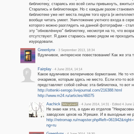
библиотеку, стараясь изо всей силы привыкнуть, вжитьс
Старались и библиотекари. Но с каждым разом становил
библиотеке уже нет места людям того круга (и интеллек
вообще читать умеет. Уничтожение уютного входа в сере
которого можно разглядеть на данной фотографии - ста
эту "обновлённую" библиотеку, несмотря на то, что возр
отсутствуют. Я даже стараюсь мимо рядом не проходить, 
изуродовали.
Greenlynx
·
3 September 2013, 18:34
Вдумчивое, интересное повествование! Как же эта 
Fairplay
·
4 June 2014, 14:14
F
Какое вдумчивое велеричивое бормотание. Не то чт
очкариков, которым здесь не место. Если кто-то всё
представляет собой сейчас эта библиотека, то вот
http://ottenki-serogo.livejournal.com/216388.html
http://www.m24.ru/articles/46075
Aachick
·
·
4 June 2014, 14:31
Edited 4 June 
Не знаю как эта, а один из отделов "Некрасовк
заводских цехов на Угрешке. И в выходные не р
http://retromap.ru/mapster.php#left=061942&ri
ng=ru
Greenlynx
·
4 June 2014, 18:30