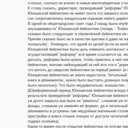
столько, сколько не влезет в новые малогабаритные сте
К слову сказать, директорат, проводивший "реформы" Ю
Юношеской библиотеке не имеет почти что никакого отно
сил сопротивлялись вандальным порывам нового директо
В одной из общегородских газет года 2 назад была опуб
неузнаваемости" Юношеской библиотеке (теперь - "Библи
сказано было следующее: в обновлённой библиотеке не в
Причём сказано было не в качестве критики и даже не на
похвальба!.. Очевидно, что одной из целей (если не во
Юношеской библиотеки была цель изменить контингент чи
осуществлявший "реформу" всё время ссылается на, як
дескать, реформа была нужна, чтобы привлечь в неё но
библиотеки, воочию наблюдавший за ней все эти и "дор
что вплоть до закрытия библиотеки на первый ремонт (и
Юношеская библиотека не знала недостатка. Читальный 
книги в абонементах, нужно было выстоять длинную очер
было несколько). Что было неудивительно: юношество - 
ДОреформенный период Юношеская библиотека всегда б
результате проведённой "реформы" Юношеская библиот
уж долго закрыта она была на "ремонты", слишком уж от
фонды, слишком уж изменён её формат, да и читальный 
абонементы и устроены там неудобные маленькие столик
пристройки и вовсе отныне очищен от доступа читателей
подвал особняка).
Какое-то время после открытия библиотеки по итогам п