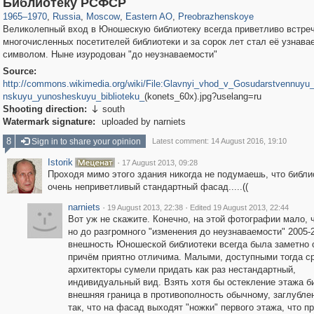
Библиотеку РСФСР
1965
–
1970
,
Russia
,
Moscow
,
Eastern AO
,
Preobrazhenskoye
Великолепный вход в Юношескую библиотеку всегда приветливо встре
многочисленных посетителей библиотеки и за сорок лет стал её узнав
символом. Ныне изуродован "до неузнаваемости"
Source:
http://commons.wikimedia.org/wiki/File:Glavnyi_vhod_v_Gosudarstvennuyu_
nskuyu_yunosheskuyu_biblioteku_
(konets_60x).jpg?uselang=ru
Shooting direction:
south

Watermark signature:
uploaded by narniets
8
Sign in to share your opinion
Latest comment: 14 August 2016, 19:10
Istorik
·
17 August 2013, 09:28
Проходя мимо этого здания никогда не подумаешь, что библиот
очень неприветливый стандартный фасад.....((
narniets
·
·
19 August 2013, 22:38
Edited 19 August 2013, 22:44
Вот уж не скажите. Конечно, на этой фотографии мало, 
но до разгромного "изменения до неузнаваемости" 2005-2
внешность Юношеской библиотеки всегда была заметно 
причём приятно отличима. Малыми, доступными тогда с
архитекторы сумели придать как раз нестандартный,
индивидуальный вид. Взять хотя бы остекление этажа б
внешняя граница в противополность обычному, заглубле
так, что на фасад выходят "ножки" первого этажа, что п