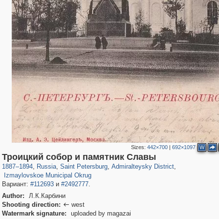
Sizes:
442×700
|
692×1097
W
197,153
1,406,516
5,709
29,243
24,063
1,032
Троицкий собор и памятник Славы
2,329
66
1887
–
1894
,
Russia
,
Saint Petersburg
,
Admiralteysky District
,
Izmaylovskoe Municipal Okrug
Вариант:
#112693
и
#2492777
.
Author:
Л.К.Карбини
Shooting direction:
west

Watermark signature:
uploaded by magazai