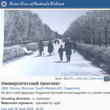
Retro View of Mankind's Habitat
Sizes:
482×271
|
1050×592
|
3264×1840
W
319,780
1,406,296
8,286
12,410
29,243
76
3,868
20
Университетский проспект
1969
,
Russia
,
Moscow
,
South-Western AO
,
Gagarinsky
На фото мой дедушка Андронов Арсений Александрович со своим плем
Shooting direction:
southeast

Watermark signature:
uploaded by uppii
Last edit 28 June 2024, 14:05