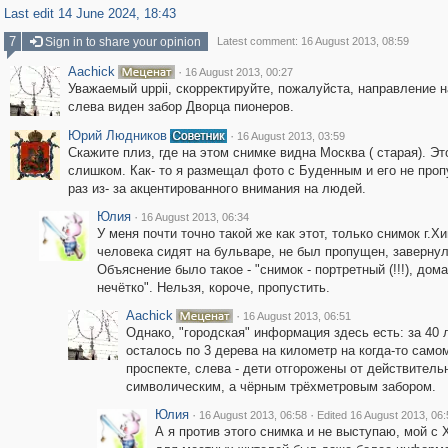
Last edit 14 June 2024, 18:43
7
Sign in to share your opinion
Latest comment: 16 August 2013, 08:59
Aachick
·
16 August 2013, 00:27
Уважаемый uppii, скорректируйте, пожалуйста, направление на
слева виден забор Дворца пионеров.
Юрий Людников
·
16 August 2013, 03:59
Скажите плиз, где на этом снимке видна Москва ( старая). Эт
слишком. Как- то я размещал фото с Буденным и его не проп
раз из- за акцентированного внимания на людей.
Юлия
·
16 August 2013, 06:34
У меня почти точно такой же как этот, только снимок г.Хи
человека сидят на бульваре, не был пропущен, завернул
Объяснение было такое - "снимок - портретный (!!!), дом
нечётко". Нельзя, короче, пропустить.
Aachick
·
16 August 2013, 06:51
Однако, "городская" информация здесь есть: за 40 
осталось по 3 дерева на километр на когда-то само
проспекте, слева - дети отгорожены от действитель
символическим, а чёрным трёхметровым забором.
Юлия
·
·
16 August 2013, 06:58
Edited 16 August 2013, 06:
А я против этого снимка и не выступаю, мой с