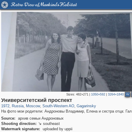
Retro View of Mankind's Habitat
Sizes:
482×271
|
1050×592
|
3264×1840
W
319,780
1,406,275
8,286
12,410
29,243
76
3,868
20
Университетский проспект
1972
,
Russia
,
Moscow
,
South-Western AO
,
Gagarinsky
На фото мои родители: Андроновы Владимир, Елена и сестра отца: Гал
Source:
архив семьи Андроновых
Shooting direction:
southeast

Watermark signature:
uploaded by uppii