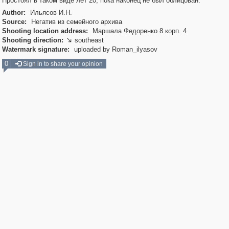
Простоял в таком виде лет 20, пока наконец не был облицован.
Author:
Ильясов И.Н.
Source:
Негатив из семейного архива
Shooting location address:
Маршала Федоренко 8 корп. 4
Shooting direction:
southeast

Watermark signature:
uploaded by Roman_ilyasov
0
Sign in to share your opinion