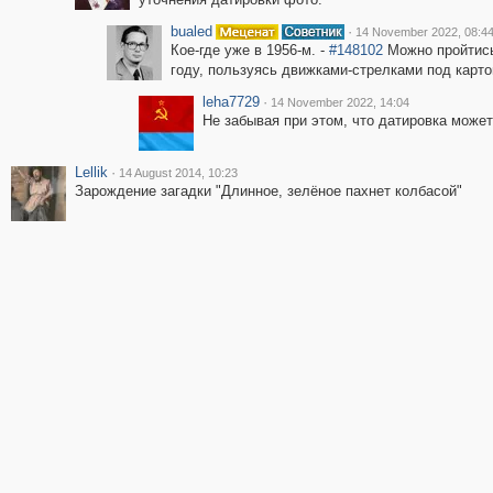
bualed
·
14 November 2022, 08:4
Кое-где уже в 1956-м. -
#148102
Можно пройтись
году, пользуясь движками-стрелками под карто
leha7729
·
14 November 2022, 14:04
Не забывая при этом, что датировка может
Lellik
·
14 August 2014, 10:23
Зарождение загадки "Длинное, зелёное пахнет колбасой"