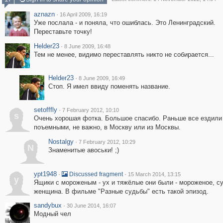
aznazn
·
16 April 2009, 16:19
Уже послала - и поняла, что ошиблась. Это Ленинградский.
Переставьте точку!
Helder23
·
8 June 2009, 16:48
Тем не менее, видимо переставлять никто не собирается...
Helder23
·
8 June 2009, 16:49
Стоп. Я имел ввиду поменять название.
setofffly
·
7 February 2012, 10:10
s
Очень хорошая фотка. Большое спасибо. Раньше все ездили 
поъемными, не важно, в Москву или из Москвы.
Nostalgy
·
7 February 2012, 10:29
N
Знаменитые авоськи! ;)
ypt1948
·
·
Discussed fragment
15 March 2014, 13:15
y
Ящики с мороженым - ух и тяжёлые они были - мороженое, с
женщина. В фильме "Разные судьбы" есть такой эпизод.
sandybux
·
30 June 2014, 16:07
Модный чел