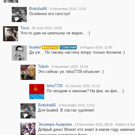
Bratuha66
·
9 November 2015, 13:01
Особенно его галстук!
Toxa
·
30 June 2014, 16:50
Что-то дам на шпильках не видно... :)
bualed
·
14 August 2014, 11:00
Да уж... По такому настилу впору только босиком.:)
Taboh
·
9 November 2015, 13:18
Это сейчас ув. leha7729 объяснит :)
leha7729
·
16 January 2016, 21:31
По гвоздям и занозам? На фиг, на фиг... :)
Bratuha66
·
9 November 2015, 13:51
Для bualed: В ластах удобнее!
Эльмира Аширова
·
·
14 November 2022, 08:30
Edited 14 No
Добрый день! Может кто знает в каком году замени
уточнения датировки фото.