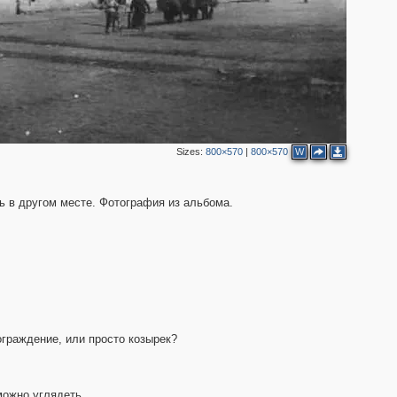
Sizes:
800×570
|
800×570
W
ь в другом месте. Фотография из альбома.
ограждение, или просто козырек?
жно углядеть .....