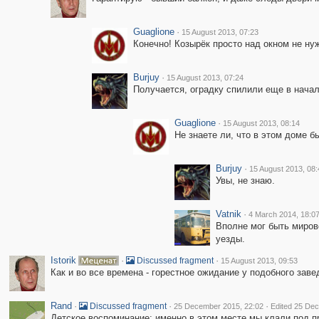
Guaglione
·
15 August 2013, 07:23
Конечно! Козырёк просто над окном не нуж
Burjuy
·
15 August 2013, 07:24
Получается, оградку спилили еще в начале
Guaglione
·
15 August 2013, 08:14
Не знаете ли, что в этом доме 
Burjuy
·
15 August 2013, 08:
Увы, не знаю.
Vatnik
·
4 March 2014, 18:0
Вполне мог быть мирово
уезды.
Istorik
·
·
Discussed fragment
15 August 2013, 09:53
Как и во все времена - горестное ожидание у подобного заведе
Rand
·
·
·
Discussed fragment
25 December 2015, 22:02
Edited 25 De
Детское воспоминание: именно в этом месте мы клали под п