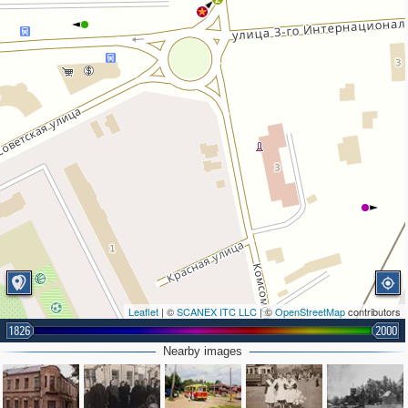
Leaflet
| ©
SCANEX ITC LLC
| ©
OpenStreetMap
contributors
1826
2000
Nearby images