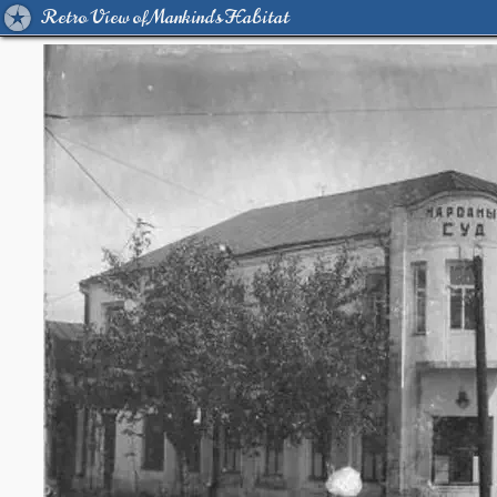
Retro View of Mankind's Habitat