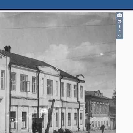
1
5
2k