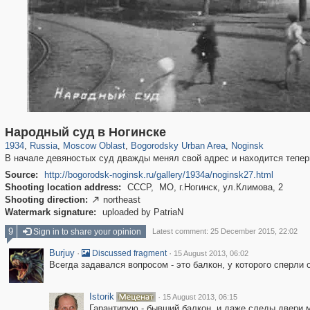
96,407
1,406,686
1,691
29,243
1,629
16
928
10
Народный суд в Ногинске
1934
,
Russia
,
Moscow Oblast
,
Bogorodsky Urban Area
,
Noginsk
В начале девяностых суд дважды менял свой адрес и находится тепер
Source:
http://bogorodsk-noginsk.ru
/gallery/1934a/noginsk27.html
Shooting location address:
СССР, МО, г.Ногинск, ул.Климова, 2
Shooting direction:
northeast

Watermark signature:
uploaded by PatriaN
9
Sign in to share your opinion
Latest comment: 25 December 2015, 22:02
Burjuy
·
·
Discussed fragment
15 August 2013, 06:02
Всегда задавался вопросом - это балкон, у которого сперли 
Istorik
·
15 August 2013, 06:15
Гарантирую - бывший балкон, и даже следы двери мо