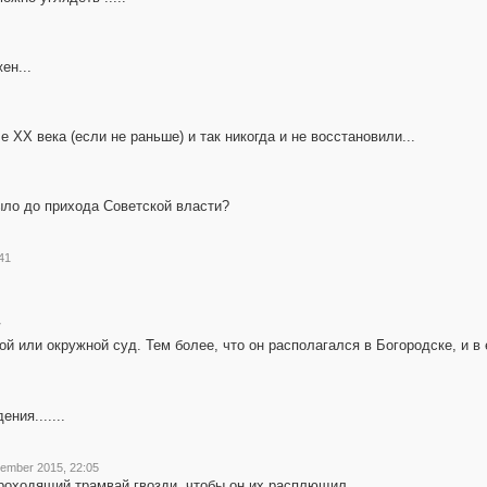
ен...
 ХХ века (если не раньше) и так никогда и не восстановили...
было до прихода Советской власти?
41
7
й или окружной суд. Тем более, что он располагался в Богородске, и в
ния.......
cember 2015, 22:05
роходящий трамвай гвозди, чтобы он их расплющил.