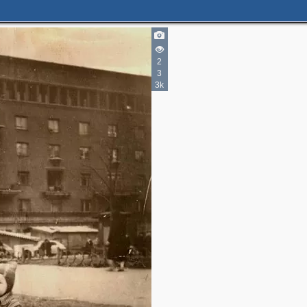
2
3
3k
2
2