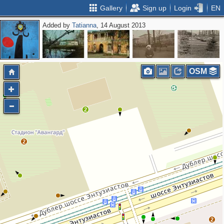
Gallery
Sign up
Login
EN
Added by
Tatianna
, 14 August 2013
OSM
2
2
2