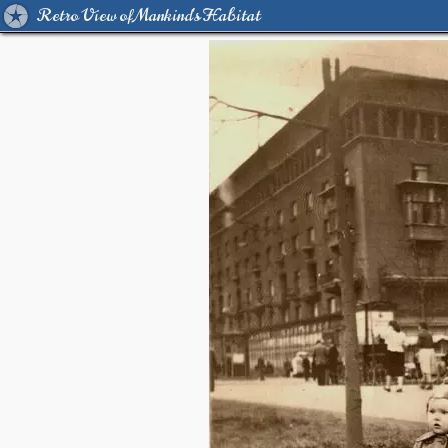
Retro View of Mankind's Habitat