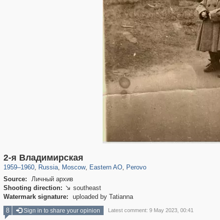
319,809
1,406,590
8,286
20,930
29,243
306
789
15
2-я Владимирская
1959
–
1960
,
Russia
,
Moscow
,
Eastern AO
,
Perovo
Source:
Личный архив
Shooting direction:
southeast

Watermark signature:
uploaded by Tatianna
8
Sign in to share your opinion
Latest comment: 9 May 2023, 00:41