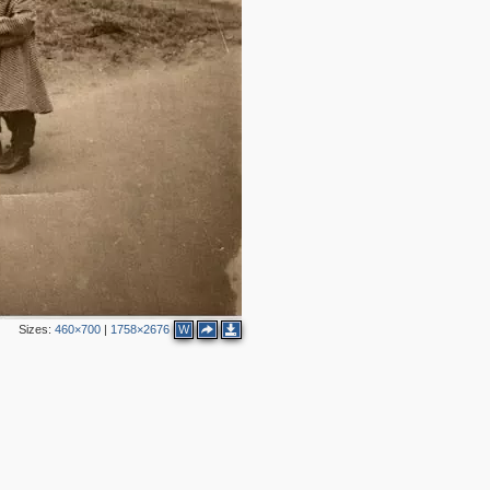
2
Sizes:
460×700
|
1758×2676
W