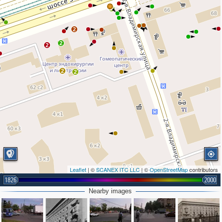
2
2
2
2
2
2
Leaflet
| ©
SCANEX ITC LLC
| ©
OpenStreetMap
contributors
1826
2000
Nearby images