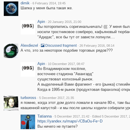
dimik
·
6 February 2014, 19:45
Шапка у меня была такая же.
Apin
·
20 January 2015, 21:00
Вы поторопились соригинальничать! (((: У меня был
носили тростниковое сомбреро, кафьяновый тюрбан
"Адидас", все бы тут от зависти лопнули....
Alexdiezel
·
·
Discussed fragment
26 February 2016, 08:14
А что, это за некоторое подобие торговых рядов???
Apin
·
10 December 2017, 08:47
Во Владимирском посёлке,
восточнее стадиона "Авангард"
существовал колхозный рынок.
А выделенный Вами фрагмент - его (рынка) стихий
Когда в 1995-м рынок (продуктовая барахолка) откр
turboross
·
5 December 2017, 21:35
я помню, когда этот дом долго ломали в начале 80-х, там 
квашенной капустой - и мы после школы ходили собирали урожа
Tatianna
·
·
5 December 2017, 21:42
Edited 5 December 2017, 
https://yandex.ru/maps/-/CBaOu-Fe~D
Вы ничего не путаете?