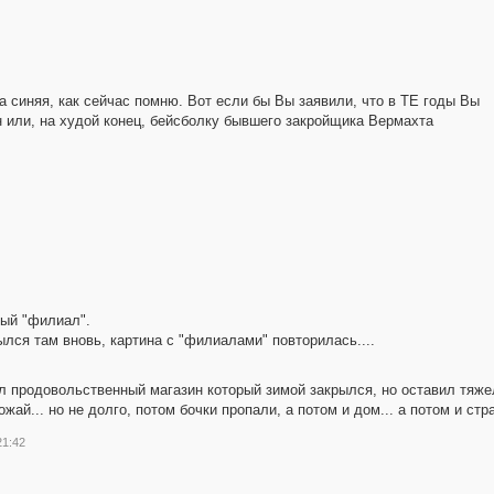
а синяя, как сейчас помню. Вот если бы Вы заявили, что в ТЕ годы Вы
 или, на худой конец, бейсболку бывшего закройщика Вермахта
ный "филиал".
ылся там вновь, картина с "филиалами" повторилась....
был продовольственный магазин который зимой закрылся, но оставил тяж
й... но не долго, потом бочки пропали, а потом и дом... а потом и стран
21:42