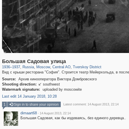
319,809
1,406,590
159,990
8,286
29,243
5,916
53,045
2,283
Большая Садовая улица
1936
–
1937
,
Russia
,
Moscow
,
Central AO
,
Tverskoy District
Вид с крыши ресторана "София". Строится театр Мейерхольда, в послед
Source:
Архив кинооператора Виктора Домбровского
Shooting direction:
southwest

Watermark signature:
uploaded by moscowite
Last edit 14 January 2018, 10:28
1
Sign in to share your opinion
Latest comment: 14 August 2013, 22:14
dimaart68
·
14 August 2013, 22:14
Большая Садовая, как бы издеваясь, без единого деревца..