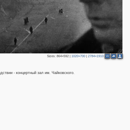
2
2
2
5
Sizes:
864×592
|
1020×700
|
2784×1910
W
14
11
9
2
ствии - концертный зал им. Чайковского.
5
3
6
5
3
3
4
2