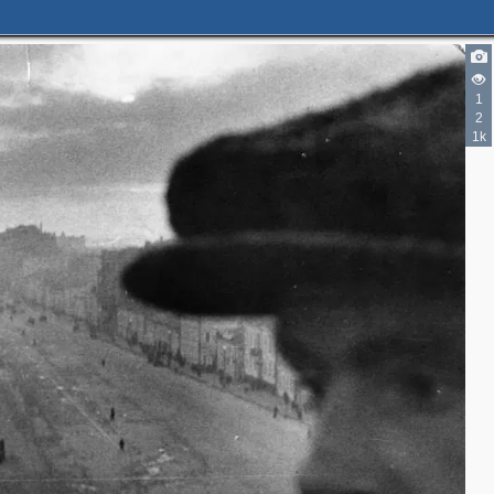
1
2
1k
2
2
2
3
2
6
5
3
2
11