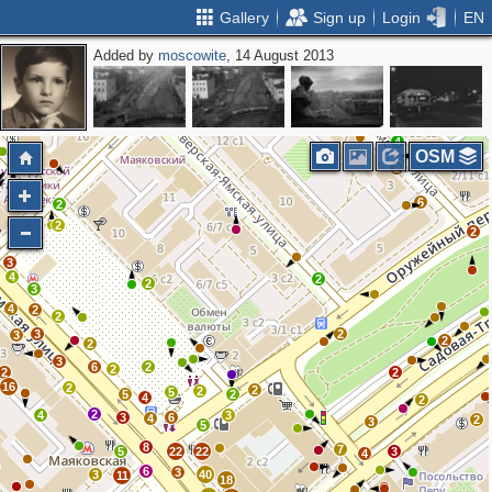
Gallery
Sign up
Login
EN
Added by
moscowite
, 14 August 2013
2
4
OSM
2
6
2
2
2
3
4
2
2
3
4
2
2
3
2
3
2
2
3
6
2
2
2
2
16
2
2
2
5
5
2
4
2
2
4
3
3
6
4
2
3
5
8
7
5
22
22
3
4
6
3
3
40
11
18