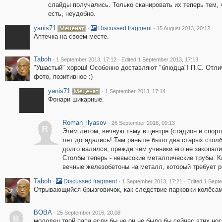
слайды получались. Только сканировать их теперь тем, 
есть, неудобно.
yanis71
·
·
Discussed fragment
15 August 2013, 20:12
Аптечка на своем месте.
Taboh
·
·
1 September 2013, 17:12
Edited 1 September 2013, 17:13
"Ушастый" хорош! Особенно доставляют "блюдца"! П.С. Отли
фото, позитивное :)
yanis71
·
1 September 2013, 17:14
Фонари шикарные.
Roman_ilyasov
·
26 September 2016, 09:13
R
Этим летом, вечную тьму в центре (стадион и спор
лет догадались! Там раньше было два старых столба
долго валялся, прежде чем ученики его не закопали
Столбы теперь - невысокие металлические трубы. К
вечные железобетоны на металл, который требует р
Taboh
·
·
·
Discussed fragment
1 September 2013, 17:21
Edited 1 Sept
Отрывающийся брызговичок, как следствие парковки колёсам
BOBA
·
25 September 2016, 20:08
B
молодец твой папа если бы не он не было бы сейчас этих н