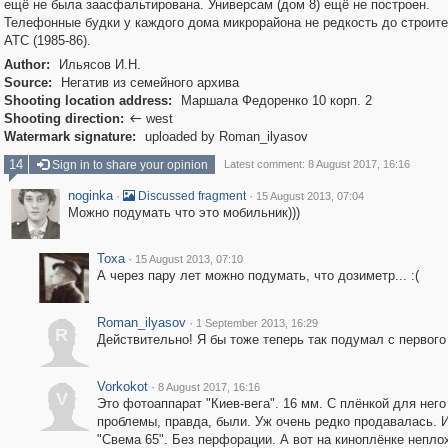
ещё не была заасфальтирована. Универсам (дом 8) ещё не построен.
Телефонные будки у каждого дома микрорайона не редкость до строит
АТС (1985-86).
Author:
Ильясов И.Н.
Source:
Негатив из семейного архива
Shooting location address:
Маршала Федоренко 10 корп. 2
Shooting direction:
west

Watermark signature:
uploaded by Roman_ilyasov
14
Sign in to share your opinion
Latest comment: 8 August 2017, 16:16
noginka
·
·
Discussed fragment
15 August 2013, 07:04
Можно подумать что это мобильник)))
Toxa
·
15 August 2013, 07:10
А через пару лет можно подумать, что дозиметр... :(
Roman_ilyasov
·
1 September 2013, 16:29
R
Действительно! Я бы тоже теперь так подумал с первого
Vorkokot
·
8 August 2017, 16:16
V
Это фотоаппарат "Киев-вега". 16 мм. С плёнкой для него
проблемы, правда, были. Уж очень редко продавалась. 
"Свема 65". Без перфорации. А вот на киноплёнке непло