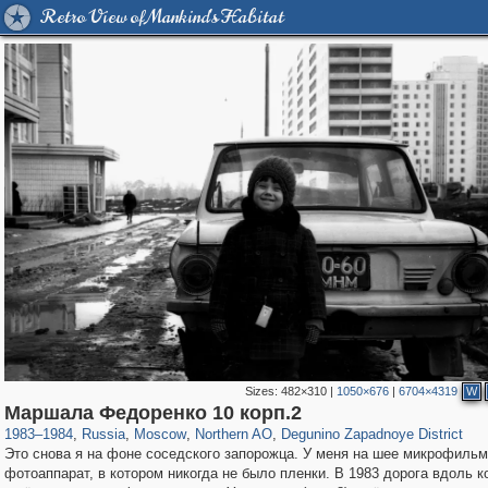
Retro View of Mankind's Habitat
Sizes:
482×310
|
1050×676
|
6704×4319
W
319,780
1,406,295
8,286
22,533
29,243
598
511
5
Маршала Федоренко 10 корп.2
1983
–
1984
,
Russia
,
Moscow
,
Northern AO
,
Degunino Zapadnoye District
Это снова я на фоне соседского запорожца. У меня на шее микрофиль
фотоаппарат, в котором никогда не было пленки. В 1983 дорога вдоль к