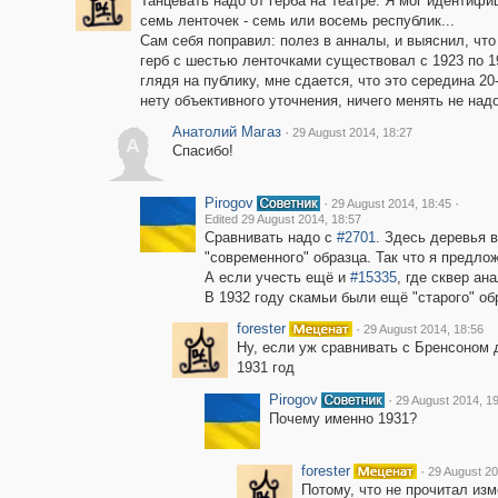
Танцевать надо от герба на Театре. Я мог идентифи
семь ленточек - семь или восемь республик...
Сам себя поправил: полез в анналы, и выяснил, что
герб с шестью ленточками существовал с 1923 по 1
глядя на публику, мне сдается, что это середина 20
нету объективного уточнения, ничего менять не надо
Анатолий Магаз
·
29 August 2014, 18:27
А
Спасибо!
Pirogov
·
·
29 August 2014, 18:45
Edited 29 August 2014, 18:57
Сравнивать надо с
#2701
. Здесь деревья 
"современного" образца. Так что я предло
А если учесть ещё и
#15335
, где сквер ан
В 1932 году скамьи были ещё "старого" о
forester
·
29 August 2014, 18:56
Ну, если уж сравнивать с Бренсоном 
1931 год
Pirogov
·
29 August 2014, 1
Почему именно 1931?
forester
·
29 August 20
Потому, что не прочитал из