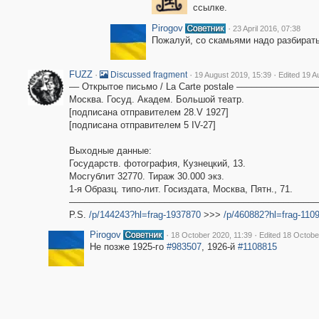
ссылке.
Pirogov
·
23 April 2016, 07:38
Пожалуй, со скамьями надо разбирать
FUZZ
·
·
·
Discussed fragment
19 August 2019, 15:39
Edited 19 A
–– Открытое письмо / La Carte postale ––––––––––––––
Москва. Госуд. Академ. Большой театр.
[подписана отправителем 28.V 1927]
[подписана отправителем 5 IV-27]
Выходные данные:
Государств. фотография, Кузнецкий, 13.
Мосгублит 32770. Тираж 30.000 экз.
1-я Образц. типо-лит. Госиздата, Москва, Пятн., 71.
––––––––––––––––––––––––––––––––––––––––––––––––––
P.S.
/p/144243?hl=frag-1937870
>>>
/p/460882?hl=frag-110
Pirogov
·
·
18 October 2020, 11:39
Edited 18 Octobe
Не позже 1925-го
#983507
, 1926-й
#1108815