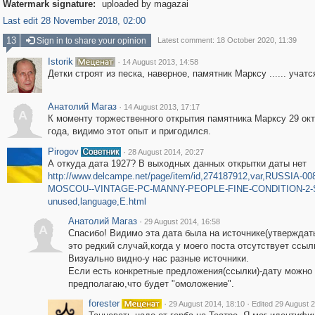
Watermark signature:
uploaded by magazai
Last edit 28 November 2018, 02:00
13
Sign in to share your opinion
Latest comment: 18 October 2020, 11:39
Istorik
·
14 August 2013, 14:58
Детки строят из песка, наверное, памятник Марксу ...... учатся
Анатолий Магаз
·
14 August 2013, 17:17
А
К моменту торжественного открытия памятника Марксу 29 окт
года, видимо этот опыт и пригодился.
Pirogov
·
28 August 2014, 20:27
А откуда дата 1927? В выходных данных открытки даты нет
http://www.delcampe.net/page/item/id,274187912,var,RUSSIA-008
MOSCOU--VINTAGE-PC-MANNY-PEOPLE-FINE-CONDITION-2-
unused,language,E.html
Анатолий Магаз
·
29 August 2014, 16:58
А
Спасибо! Видимо эта дата была на источнике(утверждать
это редкий случай,когда у моего поста отсутствует ссыл
Визуально видно-у нас разные источники.
Если есть конкретные предложения(ссылки)-дату можно
предполагаю,что будет "омоложение".
forester
·
·
29 August 2014, 18:10
Edited 29 August 