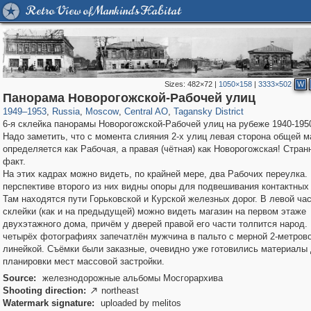
Retro View of Mankind's Habitat
Sizes:
482×72
|
1050×158
|
3333×502
W
319,779
1,406,257
159,978
8,286
29,243
5,916
10,738
402
Панорама Новорогожской-Рабочей улиц
1949
–
1953
,
Russia
,
Moscow
,
Central AO
,
Tagansky District
6-я склейка панорамы Новорогожской-Рабочей улиц на рубеже 1940-1950
Надо заметить, что с момента слияния 2-х улиц левая сторона общей м
определяется как Рабочая, а правая (чётная) как Новорогожская! Странн
факт.
На этих кадрах можно видеть, по крайней мере, два Рабочих переулка.
перспективе второго из них видны опоры для подвешивания контактных
Там находятся пути Горьковской и Курской железных дорог. В левой ча
склейки (как и на предыдущей) можно видеть магазин на первом этаже
двухэтажного дома, причём у дверей правой его части толпится народ.
четырёх фотографиях запечатлён мужчина в пальто с мерной 2-метров
линейкой. Съёмки были заказные, очевидно уже готовились материалы
планировки мест массовой застройки.
Source:
железнодорожные альбомы Мосгорархива
Shooting direction:
northeast

Watermark signature:
uploaded by melitos