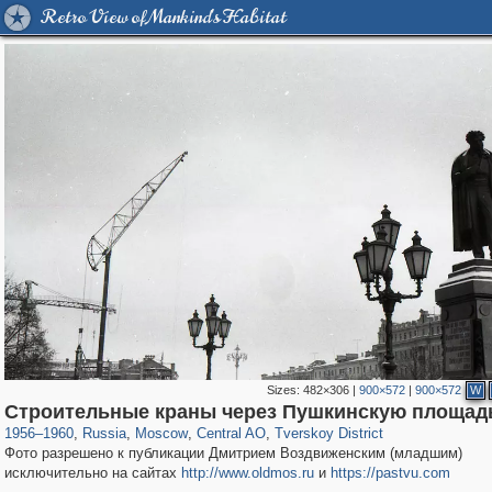
Retro View of Mankind's Habitat
Sizes:
482×306
|
900×572
|
900×572
W
319,779
1,406,242
159,978
8,286
29,243
5,916
53,034
2,283
Строительные краны через Пушкинскую площад
1956
–
1960
,
Russia
,
Moscow
,
Central AO
,
Tverskoy District
Фото разрешено к публикации Дмитрием Воздвиженским (младшим)
исключительно на сайтах
http://www.oldmos.ru
и
https://pastvu.com