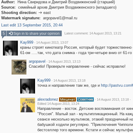
Author:
Нина Свиридова и Дмитрий Воздвиженский (старший)
Source:
семейный архив Дмитрия Воздвиженского (младшего)
Shooting direction:
east

Watermark signature:
argopavel1@mail.ru
Last edit 13 September 2015, 20:44
5
Sign in to share your opinion
Latest comment: 14 August 2013, 13:21
Kay999
·
14 August 2013, 13:07
краны строят кинотеатр Россия, который будет торжественно 
61-ом .....так, что дата снимка - года три-четыре вниз от 61-го 
argopavel
·
14 August 2013, 13:13
Спасибо! Проверьте направление - сейчас исправлю!
Kay999
·
14 August 2013, 13:18
точка и направление там же, где и
http://pastvu.com
alexradonez
·
·
14 August 2013, 13:18
Edited 14 August 2013, 13:24
Направление - восток. Детские воспоминания от кин
"Россия". Малый зал - мультипликационный. На ка
сеансе несколько мультиков, этакий праздничный н
бабушкой ходили регулярно. "Приключения Чипполи
бестселлер того времени. Кстати и сейчас мультф