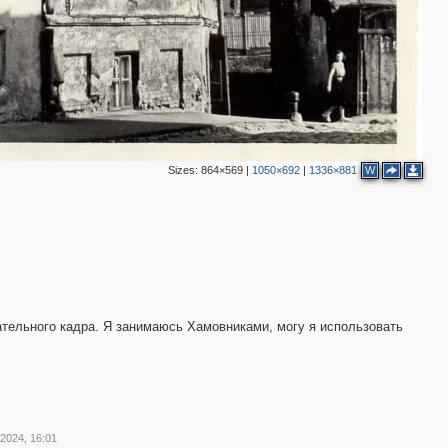
2
5
13
11
5
5
3
Sizes:
864×569
|
1050×692
|
1336×881
W
7
2
тельного кадра. Я занимаюсь Хамовниками, могу я использовать
3
 2024, 16:01