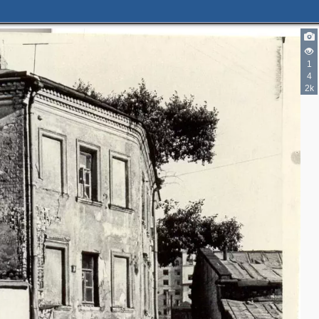
2
1
2
4
2k
4
4
5
3
2
2
4