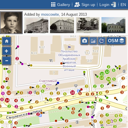
Gallery
Sign up
Login
EN
Added by
moscowite
, 14 August 2013
2
4
2
2
OSM
2
2
2
6
3
12
13
13
3
3
16
5
4
5
3
2
2
3
3
7
6
2
3
5
10
12
3
2
2
4
9
2
5
5
2
3
4
8
3
2
14
2
4
2
2
4
2
2
2
2
3
2
3
3
3
5
2
2
3
7
5
3
3
9
3
8
2
2
10
3
2
7
3
3