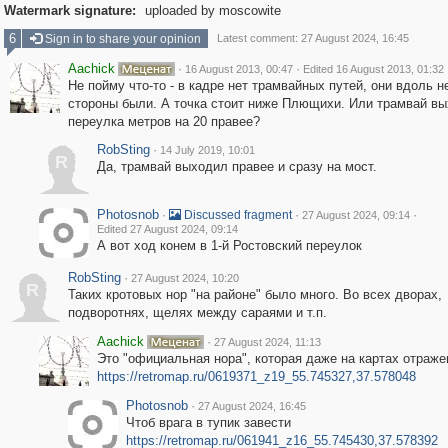
Watermark signature:
uploaded by moscowite
6
Sign in to share your opinion
Latest comment: 27 August 2024, 16:45
Aachick
·
·
16 August 2013, 00:47
Edited 16 August 2013, 01:32
Не пойму что-то - в кадре нет трамвайных путей, они вдоль н
стороны были. А точка стоит ниже Плющихи. Или трамвай вы
переулка метров на 20 правее?
RobSting
·
14 July 2019, 10:01
R
Да, трамвай выходил правее и сразу на мост.
Photosnob
·
·
·
Discussed fragment
27 August 2024, 09:14
Edited 27 August 2024, 09:14
А вот ход конем в 1-й Ростовский переулок
RobSting
·
27 August 2024, 10:20
R
Таких кротовых нор "на районе" было много. Во всех дворах,
подворотнях, щелях между сараями и т.п.
Aachick
·
27 August 2024, 11:13
Это "официальная нора", которая даже на картах отраже
https://retromap.ru/0619371_z19_55.745327,37.578048
Photosnob
·
27 August 2024, 16:45
Чтоб врага в тупик завести
https://retromap.ru/061941_z16_55.745430,37.578392