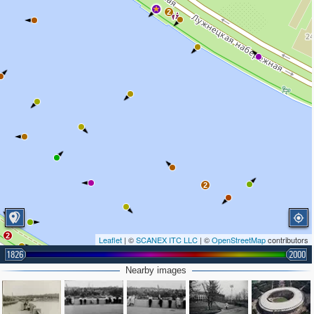
2
2
2
Leaflet
| ©
SCANEX ITC LLC
| ©
OpenStreetMap
contributors
1826
2000
Nearby images
4
3
4
2
2