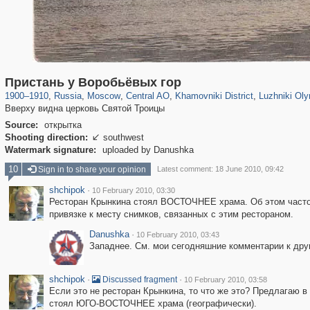
319,724
1,406,034
159,930
8,286
29,243
5,916
19,393
722
1,456
Пристань у Воробьёвых гор
1900
–
1910
,
Russia
,
Moscow
,
Central AO
,
Khamovniki District
,
Luzhniki Ol
Вверху видна церковь Святой Троицы
Source:
открытка
Shooting direction:
southwest

Watermark signature:
uploaded by Danushka
10
Sign in to share your opinion
Latest comment: 18 June 2010, 09:42
shchipok
·
10 February 2010, 03:30
Ресторан Крынкина стоял ВОСТОЧНЕЕ храма. Об этом часто
привязке к месту снимков, связанных с этим рестораном.
Danushka
·
10 February 2010, 03:43
Западнее. См. мои сегодняшние комментарии к др
shchipok
·
·
Discussed fragment
10 February 2010, 03:58
Если это не ресторан Крынкина, то что же это? Предлагаю в
стоял ЮГО-ВОСТОЧНЕЕ храма (географически).