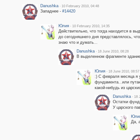
Danushka
·
10 February 2010, 04:48
Западнее -
#14420
Юлия
·
10 February 2010, 14:35
Действительно, что тогда находится в вы
до сегодняшнего дня представлялось, что
знаю что и думать...
Danushka
·
18 June 2010, 08:28
В выделенном фрагменте здание
Юлия
·
18 June 2010, 08:57
:) С февраля месяца я 
фундамента...или путаю
какой-нибудь из царск
Danushka
·
18 
Остатки фунда
У царского па
Юли
Да, 