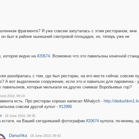
деленном фрагменте? Я уже совсем запуталась с этим рестораном, мне
 он был в районе нынешней смотровой площадки, но, теперь уже не
, которое видно на
#20674
. Возможно что это павильоны конечной станц
уже разобралась с тем, где был ресторан, на его месте сейчас совсем пу
? А вот выделенное сооружение, если это и павильон для паровичка - уж
их павильонов, которые мелькали на других снимках Воробьевых гор?
June 2010, 09:10
мента есть. Про ресторан хорошо написал Mihalych -
http://dedushkin1.l
вильона совсем другой купол -
#12986
я
·
18 June 2010, 09:35
а кстати, на Вашей сегодняшней фотографии
#20674
купола, по-моему, и
Danushka
·
18 June 2010, 09:42