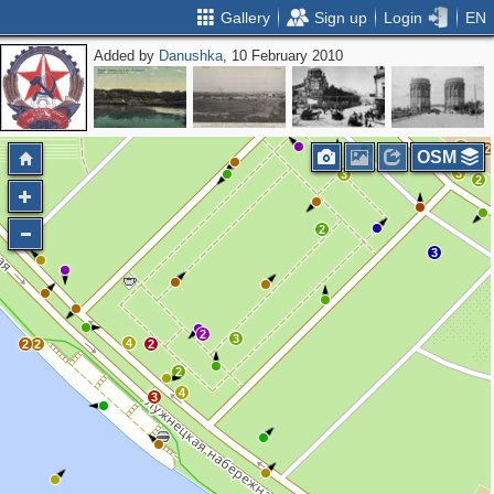
Gallery
Sign up
Login
EN
Added by
Danushka
, 10 February 2010
3
3
3
4
2
2
5
3
2
2
OSM
3
3
2
2
3
2
3
4
2
2
2
2
4
3