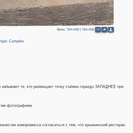
Sizes:
784×498
|
784×498
W
11
ympic Complex
 забывают те, кто размещает точку съёмки гораздо ЗАПАДНЕЕ при
угим фотографиям.
 качестве компромисса согласиться с тем, что крынкинский ресторан