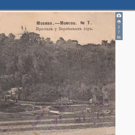
2
7
8k
3