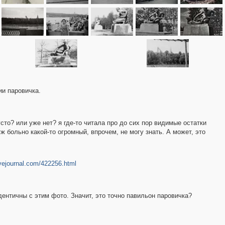
ии паровичка.
сто? или уже нет? я где-то читала про до сих пор видимые остатки
 больно какой-то огромный, впрочем, не могу знать. А может, это
ivejournal.com/422256.html
дентичны с этим фото. Значит, это точно павильон паровичка?