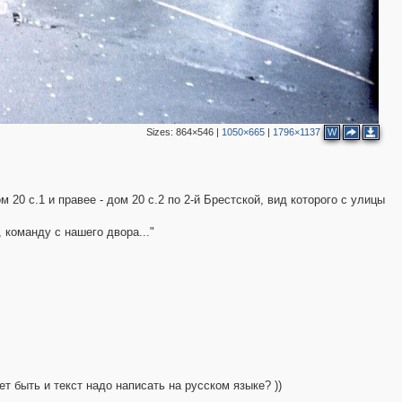
Sizes:
864×546
|
1050×665
|
1796×1137
W
20 с.1 и правее - дом 20 с.2 по 2-й Брестской, вид которого с улицы
 команду с нашего двора..."
т быть и текст надо написать на русском языке? ))