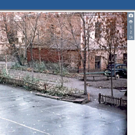
1
2
1k
3
2