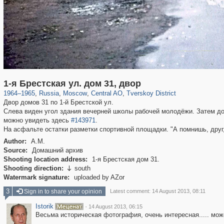
319,780
1,406,358
159,978
8,286
29,243
5,916
53,034
2,283
1-я Брестская ул. дом 31, двор
1964
–
1965
,
Russia
,
Moscow
,
Central AO
,
Tverskoy District
Двор домов 31 по 1-й Брестской ул.
Слева виден угол здания вечерней школы рабочей молодёжи. Затем дом 
можно увидеть здесь
#143971
.
На асфальте остатки разметки спортивной площадки. "А помнишь, друг,
Author:
А.М.
Source:
Домашний архив
Shooting location address:
1-я Брестская дом 31.
Shooting direction:
south

Watermark signature:
uploaded by AZor
3
Sign in to share your opinion
Latest comment: 14 August 2013, 08:11
Istorik
·
14 August 2013, 06:15
Весьма историческая фотография, очень интересная..... може