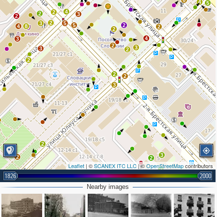
6
4
5
4
2
2
3
2
2
3
5
5
2
4
8
2
2
4
3
2
3
3
2
2
2
2
3
2
3
2
2
Leaflet
| ©
SCANEX ITC LLC
| ©
OpenStreetMap
contributors
2
1826
2000
2
2
Nearby images