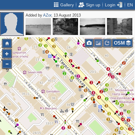
Gallery
Sign up
Login
EN
Added by
AZor
, 13 August 2013
2
2
4
5
4
5
2
12
4
5
2
3
OSM
3
4
3
3
4
2
2
3
4
2
2
2
3
2
3
3
2
5
2
4
4
9
2
2
6
3
3
3
3
3
4
2
2
3
2
4
3
2