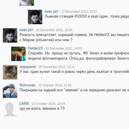
iwan.piri
·
27 December 2012, 11:22
Лыжная станция
#93058
и ещё один, точка ряд
iwan.piri
·
26 December 2012, 10:04
Резкость впечатляет, хороший снимок. Ув Helder23, вы пишите
с Миром (объектив) или чем ?
Helder23
·
26 December 2012, 14:59
Спасибо. Но, прошу не путать. ФК Зенит в моём профиле
модели фотоаппарата. Отец да, фотографировал Зенитом
argopavel
·
26 December 2012, 10:11
У нас один купил такой и ровно через день въехал в троллейбу
Romunas
·
22 October 2015, 13:28
Покрышки на задней оси "зимние" а на передние деньжат не 
LM66
·
22 October 2015, 13:54
L
где ее взять зимнюю в 73