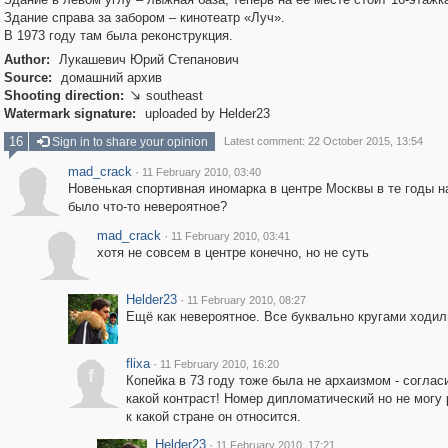
Здание справа за забором – кинотеатр «Луч».
В 1973 году там была реконструкция.
Author:
Лукашевич Юрий Степанович
Source:
домашний архив
Shooting direction:
southeast

Watermark signature:
uploaded by Helder23
16
Sign in to share your opinion
Latest comment: 22 October 2015, 13:54
mad_crack
·
11 February 2010, 03:40
Новенькая спортивная иномарка в центре Москвы в те годы н
было что-то невероятное?
mad_crack
·
11 February 2010, 03:41
хотя не совсем в центре конечно, но не суть
Helder23
·
11 February 2010, 08:27
Ещё как невероятное. Все буквально кругами ходили
flixa
·
11 February 2010, 16:20
f
Копейка в 73 году тоже была не архаизмом - согласи
какой контраст! Номер дипломатический но не могу 
к какой стране он относится.
Helder23
·
11 February 2010, 17:21