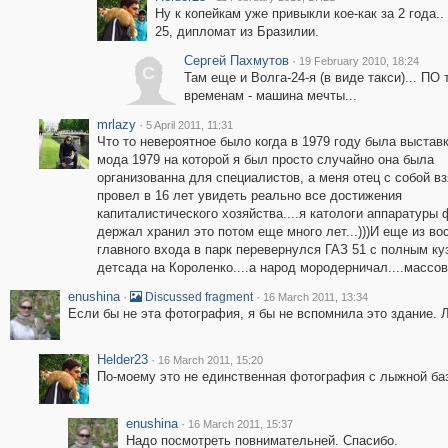
Ну к копейкам уже привыкли кое-как за 2 года..
25, дипломат из Бразилии.
Сергей Пахмутов
·
19 February 2010, 18:24
С
Там еще и Волга-24-я (в виде такси)... ПО 
временам - машина мечты...
mrlazy
·
5 April 2011, 11:31
Что то невероятное было когда в 1979 году была выстав
мода 1979 на которой я был просто случайно она была
организованна для специалистов, а меня отец с собой вз
провел в 16 лет увидеть реально все достижения
капиталистического хозяйства....я катологи аппаратуры 
держал хранил это потом еще много лет...)))И еще из во
главного входа в парк перевернулся ГАЗ 51 с полным ку
детсада на Короленко....а народ мородерничал....массов
enushina
·
·
Discussed fragment
16 March 2011, 13:34
Если бы не эта фотография, я бы не вспомнила это здание. 
Helder23
·
16 March 2011, 15:20
По-моему это не единственная фотография с лыжной баз
enushina
·
16 March 2011, 15:37
Надо посмотреть повнимательней. Спасибо.