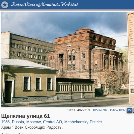
Retro View of Mankind's Habitat
Sizes:
482×319
|
1050×696
|
1565×1037
W
319,864
1,406,735
160,011
8,286
29,243
5,916
10,185
264
Щепкина улица 61
1986
,
Russia
,
Moscow
,
Central AO
,
Meshchansky District
Храм " Всех Скорбящих Радость.