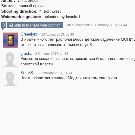
Author:
И.Нагайцев
Source:
личный архив
Shooting direction:
northwest

Watermark signature:
uploaded by losinka1
3
Sign in to share your opinion
Latest comment: 18 February 2023, 14:44
Greenlynx
·
13 August 2013, 06:40
В храме много лет располагалось детское отделение МОНИКИ
же некоторые вспомогательные службы.
grusha
·
3 October 2017, 14:53
g
Ремонтно-механическая мастерская там была в последние г
советской власти
Serg58
·
18 February 2023, 14:44
S
Часть областного завода Медтехники там еще была.