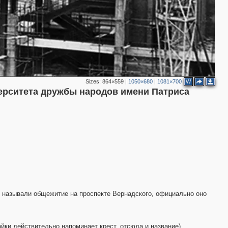
Sizes:
864×559
|
1050×680
|
1081×700
W
ерситета дружбы народов имени Патриса
м" называли общежитие на проспекте Вернадского, официально оно
йки действительно напоминает крест, отсюда и название)