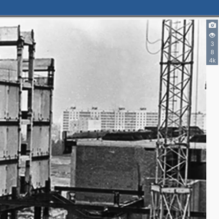
3
8
4k