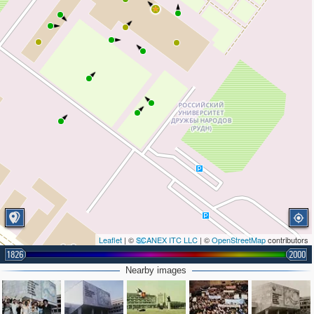
Leaflet
| ©
SCANEX ITC LLC
| ©
OpenStreetMap
contributors
1826
2000
Nearby images