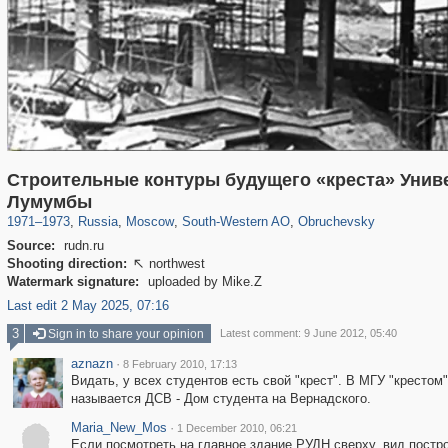
Строительные контуры будущего «креста» Унив
319,864
1,406,840
8,286
12,415
29,243
76
961
5
Лумумбы
1971
–
1973
,
Russia
,
Moscow
,
South-Western AO
,
Obruchevsky
Source:
rudn.ru
Shooting direction:
northwest

Watermark signature:
uploaded by Mike.Z
Last edit 2 May 2025, 07:16
3
Sign in to share your opinion
Latest comment: 9 June 2012, 05:40
aznazn
·
8 February 2010, 17:13
Видать, у всех студентов есть свой "крест". В МГУ "кресто
называется ДСВ - Дом студента на Вернадского.
Maria_New_Mos
·
1 December 2010, 06:21
Если посмотреть на главное здание РУДН сверху, вид постро