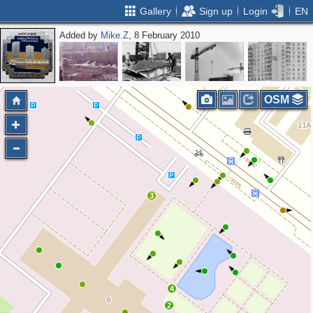
Gallery
Sign up
Login
EN
Added by
Mike.Z
, 8 February 2010
OSM
3
4
2