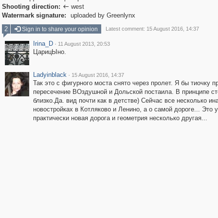
Shooting direction:
west

Watermark signature:
uploaded by Greenlynx
2
Sign in to share your opinion
Latest comment: 15 August 2016, 14:37
Irina_D
·
11 August 2013, 20:53
ЦарицЫно.
Ladyinblack
·
15 August 2016, 14:37
Так это с фигурного моста снято через пролет. Я бы тиочку п
пересечение ВОздушной и Дольской постаила. В принципе ст
близко.Да. вид почти как в детстве) Сейчас все несколько ина
новостройках в Котляково и Ленино, а о самой дороге... Это 
практически новая дорога и геометрия несколько другая...