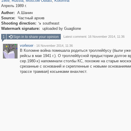
1989
,
Russia
,
Moscow Oblast
,
Kolomna
Апрель 1989 г.
Author:
А.Шанин
Source:
Частный архив
Shooting direction:
southeast

Watermark signature:
uploaded by Guaglione
1
Sign in to share your opinion
Latest comment: 16 November 2014, 11:36
vorleser
·
16 November 2014, 11:36
В Коломне война помешала родиться троллейбусу (были уже
рейсы в мае 1941 г.). О троллейбусной предыстории долгое в
сер.1980-х) напоминали столбы КС, похожие на старые моско
срезанные с оснований и скрепленные с новыми основаниями
трассе трамвая) косынками внахлест.