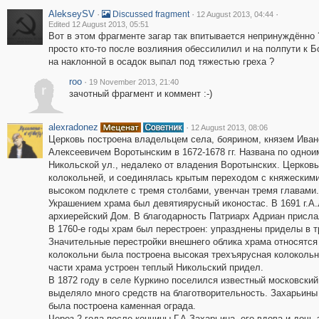
AlekseySV
·
·
·
Discussed fragment
12 August 2013, 04:44
Edited 12 August 2013, 05:51
Вот в этом фрагменте загар так впитывается непринуждённо 
просто кто-то после возлияния обессилилил и на полпути к Б
на наклонной в осадок выпал под тяжестью греха ?
roo
·
19 November 2013, 21:40
r
зачотный фрагмент и коммент :-)
alexradonez
·
12 August 2013, 08:06
Церковь построена владельцем села, боярином, князем Ива
Алексеевичем Воротынским в 1672-1678 гг. Названа по одноим
Никольской ул., недалеко от владения Воротынских. Церковь
колокольней, и соединялась крытым переходом с княжескими
высоком подклете с тремя столбами, увенчан тремя главами.
Украшением храма был девятиярусный иконостас. В 1691 г.А
архиерейский Дом. В благодарность Патриарх Адриан присл
В 1760-е годы храм был перестроен: упразднены приделы в т
Значительные перестройки внешнего облика храма относятся к
колокольни была построена высокая трехъярусная колокольн
части храма устроен теплый Никольский придел.
В 1872 году в селе Куркино поселился известный московский
выделяло много средств на благотворительность. Захарьины 
была построена каменная ограда.
Через 2 года после кончины Г.А.Захарьина, его вдова и доч