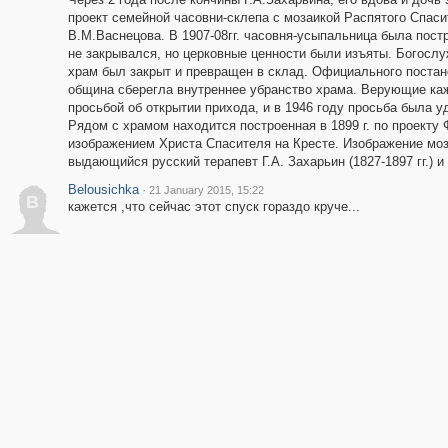
проект семейной часовни-склепа с мозаикой Распятого Спаси
В.М.Васнецова. В 1907-08гг. часовня-усыпальница была пос
не закрывался, но церковные ценности были изъяты. Богослу
храм был закрыт и превращен в склад. Официального постано
община сберегла внутреннее убранство храма. Верующие каж
просьбой об открытии прихода, и в 1946 году просьба была уд
Рядом с храмом находится построенная в 1899 г. по проекту
изображением Христа Спасителя на Кресте. Изображение моз
выдающийся русский терапевт Г.А. Захарьин (1827-1897 гг.) и
Belousichka
·
21 January 2015, 15:22
B
кажется ,что сейчас этот спуск гораздо круче...