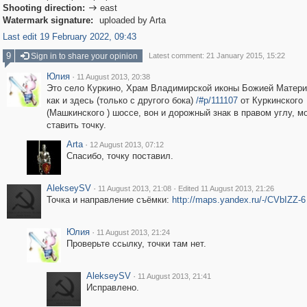
Shooting direction:
east

Watermark signature:
uploaded by Arta
Last edit 19 February 2022, 09:43
9
Sign in to share your opinion
Latest comment: 21 January 2015, 15:22
Юлия
·
11 August 2013, 20:38
Это село Куркино, Храм Владимирской иконы Божией Матери
как и здесь (только с другого бока)
/#p/111107
от Куркинского
(Машкинского ) шоссе, вон и дорожный знак в правом углу, м
ставить точку.
Arta
·
12 August 2013, 07:12
Спасибо, точку поставил.
AlekseySV
·
·
11 August 2013, 21:08
Edited 11 August 2013, 21:26
Точка и направление съёмки:
http://maps.yandex.ru/-/CVbIZZ-6
Юлия
·
11 August 2013, 21:24
Проверьте ссылку, точки там нет.
AlekseySV
·
11 August 2013, 21:41
Исправлено.