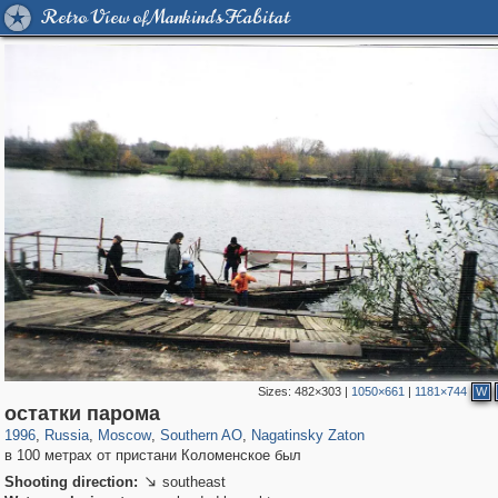
Retro View of Mankind's Habitat
Sizes:
482×303
|
1050×661
|
1181×744
W
319,861
1,406,839
8,286
21,648
29,243
390
3,132
95
остатки парома
1996
,
Russia
,
Moscow
,
Southern AO
,
Nagatinsky Zaton
в 100 метрах от пристани Коломенское был
Shooting direction:
southeast
