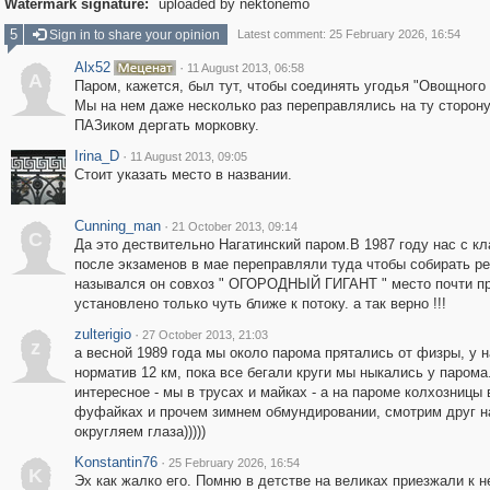
Watermark signature:
uploaded by nektonemo
5
Sign in to share your opinion
Latest comment: 25 February 2026, 16:54
Alx52
·
11 August 2013, 06:58
A
Паром, кажется, был тут, чтобы соединять угодья "Овощного 
Мы на нем даже несколько раз переправлялись на ту сторону
ПАЗиком дергать морковку.
Irina_D
·
11 August 2013, 09:05
Стоит указать место в названии.
Cunning_man
·
21 October 2013, 09:14
C
Да это дествительно Нагатинский паром.В 1987 году нас с к
после экзаменов в мае переправляли туда чтобы собирать ре
назывался он совхоз " ОГОРОДНЫЙ ГИГАНТ " место почти п
установлено только чуть ближе к потоку. а так верно !!!
zulterigio
·
27 October 2013, 21:03
z
а весной 1989 года мы около парома прятались от физры, у 
норматив 12 км, пока все бегали круги мы ныкались у парома
интересное - мы в трусах и майках - а на пароме колхозницы 
фуфайках и прочем зимнем обмундировании, смотрим друг на
округляем глаза)))))
Konstantin76
·
25 February 2026, 16:54
K
Эх как жалко его. Помню в детстве на великах приезжали к н