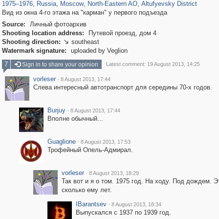
1975
–
1976
,
Russia
,
Moscow
,
North-Eastern AO
,
Altufyevsky District
Вид из окна 4-го этажа на "карман" у первого подъезда
Source:
Личный фотоархив
Shooting location address:
Путевой проезд, дом 4
Shooting direction:
southeast

Watermark signature:
uploaded by Veglion
7
Sign in to share your opinion
Latest comment: 19 August 2013, 14:25
vorleser
·
8 August 2013, 17:44
Слева интересный автотранспорт для середины 70-х годов.
Burjuy
·
8 August 2013, 17:44
Вполне обычный...
Guaglione
·
8 August 2013, 17:53
Трофейный Опель-Адмирал.
vorleser
·
8 August 2013, 18:29
Так вот и я о том. 1975 год. На ходу. Под дождем. Э
сколько ему лет.
IBarantsev
·
8 August 2013, 18:34
Выпускался с 1937 по 1939 год.