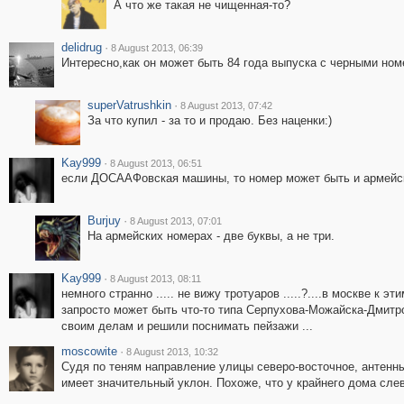
А что же такая не чищенная-то?
delidrug
·
8 August 2013, 06:39
Интересно,как он может быть 84 года выпуска с черными но
superVatrushkin
·
8 August 2013, 07:42
За что купил - за то и продаю. Без наценки:)
Kay999
·
8 August 2013, 06:51
если ДОСААФовская машины, то номер может быть и армейс
Burjuy
·
8 August 2013, 07:01
На армейских номерах - две буквы, а не три.
Kay999
·
8 August 2013, 08:11
немного странно ..... не вижу тротуаров .....?....в москве к 
запросто может быть что-то типа Серпухова-Можайска-Дмитрова
своим делам и решили поснимать пейзажи ...
moscowite
·
8 August 2013, 10:32
Судя по теням направление улицы северо-восточное, антенн
имеет значительный уклон. Похоже, что у крайнего дома сл