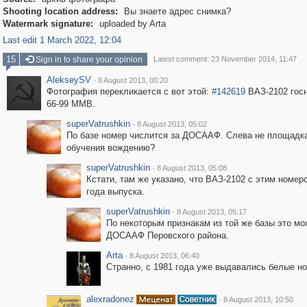
Shooting location address:
Вы знаете адрес снимка?
Watermark signature:
uploaded by Arta
Last edit 1 March 2022, 12:04
15
Sign in to share your opinion
Latest comment: 23 November 2014, 11:47
AlekseySV
·
8 August 2013, 00:20
Фотография перекликается с вот этой:
#142619
ВАЗ-2102 гос
66-99 ММВ.
superVatrushkin
·
8 August 2013, 05:02
По базе номер числится за ДОСААФ. Слева не площадк
обучения вождению?
superVatrushkin
·
8 August 2013, 05:08
Кстати, там же указано, что ВАЗ-2102 с этим номеро
года выпуска.
superVatrushkin
·
8 August 2013, 05:17
По некоторым признакам из той же базы это мо
ДОСААФ Перовского района.
Arta
·
8 August 2013, 06:40
Странно, с 1981 года уже выдавались белые н
alexradonez
·
8 August 2013, 10:50