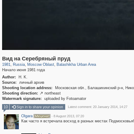
96,407
1,406,683
1,691
29,243
3,272
34
Вид на Серебряный пруд
1981
,
Russia
,
Moscow Oblast
,
Balashikha Urban Area
Начало июня 1981 года
Author:
H. K.
Source:
личный архив
Shooting location address:
Московская обл., Балашихинский р-н, Ник
Shooting direction:
northeast

Watermark signature:
uploaded by Fotoamator
10
Sign in to share your opinion
Latest comment: 20 January 2014, 14:27
Olgara
·
8 August 2013, 07:20
Как часто я встречала восход в разных местах Подмосковья