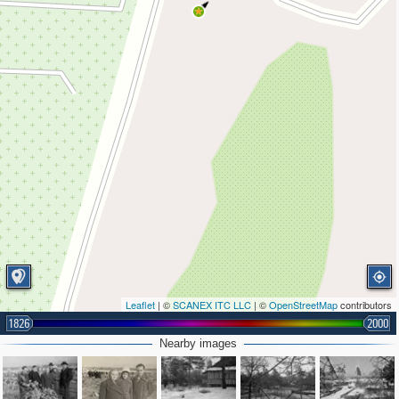
Leaflet
| ©
SCANEX ITC LLC
| ©
OpenStreetMap
contributors
1826
2000
Nearby images