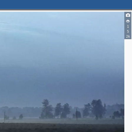
1
5
2k