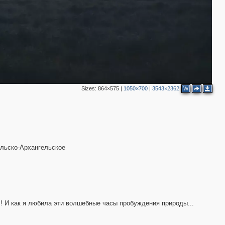
Sizes:
864×575
|
1050×700
|
3543×2362
W
ольско-Архангельское
!! И как я любила эти волшебные часы пробуждения природы...