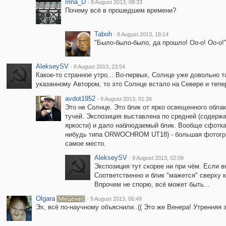
Irina_D
·
8 August 2013, 08:33
Почему всё в прошедшем времени?
Taboh
·
8 August 2013, 18:14
"Было-было-было, да прошло! Оо-о! Оо-о!" 
AlekseySV
·
8 August 2013, 23:54
Какое-то странное утро... Во-первых, Солнце уже довольно т
указанному Автором, то это Солнце встало на Севере и тепер
avdot1952
·
9 August 2013, 01:26
Это не Солнце. Это блик от ярко освещенного обла
тучей. Экспозиция выставлена по средней (содержа
яркости) и дало наблюдаемый блик. Вообще сфоткат
нибудь типа ORWOCHROM UT18) - большая фотограф
самое место.
AlekseySV
·
9 August 2013, 02:09
Экспозиция тут скорее ни при чём. Если в
Соответственно и блик "мажется" сверху к
Впрочем не спорю, всё может быть...
Olgara
·
9 August 2013, 06:49
Эх, всё по-научному объяснили..(( Это же Венера! Утренняя 