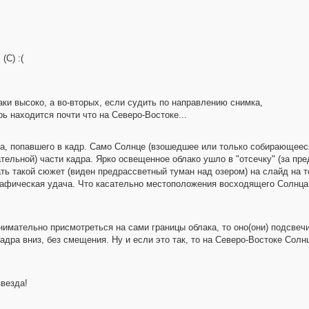
(С) :(
аки высоко, а во-вторых, если судить по направлению снимка,
ь находится почти что на Северо-Востоке...
ка, попавшего в кадр. Само Солнце (взошедшее или только собирающееся
тельной) части кадра. Ярко освещенное облако ушло в "отсечку" (за п
ь такой сюжет (виден предрассветный туман над озером) на слайд на то
ическая удача. Что касательно местоположения восходящего Солнца, 
нимательно присмотреться на сами границы облака, то оно(они) подсвеч
адра вниз, без смещения. Ну и если это так, то на Северо-Востоке Солн
звезда!