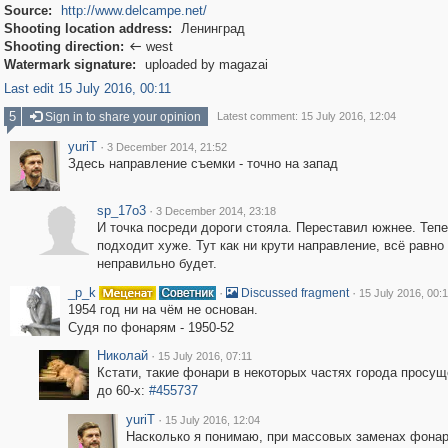
Source:
http://www.delcampe.net/
Shooting location address:
Ленинград
Shooting direction:
west

Watermark signature:
uploaded by magazai
Last edit 15 July 2016, 00:11
5
Sign in to share your opinion
Latest comment: 15 July 2016, 12:04
yuriT
·
3 December 2014, 21:52
Здесь направление съемки - точно на запад
sp_17o3
·
3 December 2014, 23:18
И точка посреди дороги стояла. Переставил южнее. Тепе
подходит хуже. Тут как ни крути направление, всё равно
неправильно будет.
_p_k
·
·
Discussed fragment
15 July 2016, 00:1
1954 год ни на чём не основан.
Судя по фонарям - 1950-52
Николай
·
15 July 2016, 07:11
Кстати, такие фонари в некоторых частях города просу
до 60-х:
#455737
yuriT
·
15 July 2016, 12:04
Насколько я понимаю, при массовых заменах фона