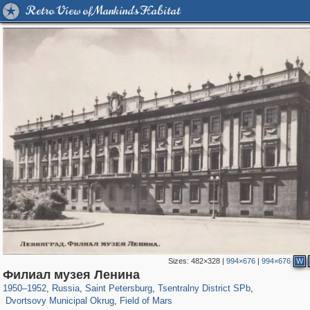
Retro View of Mankind's Habitat
Sizes:
482×328
|
994×676
|
994×676
W
197,061
1,405,939
5,709
29,243
50,220
1,833
Филиал музея Ленина
22,587
1,098
1,187
24
1950
–
1952
,
Russia
,
Saint Petersburg
,
Tsentralny District SPb
,
Dvortsovy Municipal Okrug
,
Field of Mars