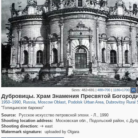
Sizes:
482×691
|
488×700
|
1186×1700
W
96,662
1,407,706
1,691
29,262
3,198
33
793
22
Дубровицы. Храм Знамения Пресвятой Богород
1950
–
1990
,
Russia
,
Moscow Oblast
,
Podolsk Urban Area
,
Dubrovitsy Rural 
"Голицынское барокко"
Source:
Русское искусство петровской эпохи. - Л., 1990
Shooting location address:
Московская обл., Подольский район, с.Дуб
Shooting direction:
east

Watermark signature:
uploaded by Olgara