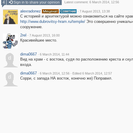
4
Sign in to share your opinion
Latest comment: 6 March 2014, 12:56
alexradonez
·
7 August 2013, 13:38
С историей и архитектурой можно ознакомиться на сайте храм
http://www.dubrovitsy-hram.ru/temple/
Это совершенно уникаль
сооружение.
2rel
·
7 August 2013, 16:00
Красивейшее место.
dima0667
·
6 March 2014, 11:44
d
Вид на храм - с востока, судя по расположению креста и ску
входа.
dima0667
·
·
6 March 2014, 12:56
Edited 6 March 2014, 12:57
d
Сорри, с запада НА восток, конечно же) Поправил.