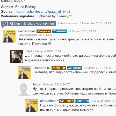
границе кадра?
Author:
Bruno-Barbey
Source:
http://nashelvlesu.ru/?page_id=5451
Watermark signature:
uploaded by Greenlynx
37
Sign in to share your opinion
Latest comment: 5 November 2014, 08:23
alexradonez
·
·
6 August 2013, 13:50
Edited 6 August 2013, 13:52
Невеселый снимок, умели иностранцы снимать о нас всякие 
сюжеты. Противно !!!
Toxa
·
6 August 2013, 13:59
Да, гнусная постанова к юбилею, да ещё и на фоне мое
модели газетного киоска...
alexradonez
·
6 August 2013, 14:05
Считаете, что кадр постановочный, "подарок" к юби
Astor
·
6 August 2013, 14:07
A
Ну что, к парню пристали...посмотрел на ботинки, з
шнурки...и всего-то. 50-летие надо встречать в "фор
alexradonez
·
6 August 2013, 14:
Судя по форме одежды, подготовка к юбилею 
почти кульминационного момента.