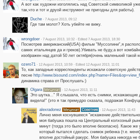
А вот как художни изголялись над Советской символикой уже
так,что и тот и друой инструмент не пригодны для работы).
Duche
·
7 August 2013, 09:12
Где там молот? Хоть убейте не вижу.
wrongdoer
·
·
7 August 2013, 10:32
Edited 7 August 2013, 18:30
Посмотрев американский(USA) фильм "Муссолини",я располож
самих итальянцев да и греков).Убивать не буду,а вот комбай
изображен над датой 50 лет октября(очень маленький такой к
ozero71
·
·
12 August 2013, 10:59
Edited 12 August 2013, 11:01
То, как западные корреспонденты искажали советскую дейст
песне
http://www.bisound.com/index.php?name=Files&op=view_f
динамика справа от Прослушать:)
Olgara
·
12 August 2013, 11:11
Это шутка..." Я слышала, что есть снимки, искажающие д
видела!" (это я так премудро сказала, подражая Конфуци
alexradonez
·
12 August 2013, 11:43
Лично меня коснувшееся "искажение действительнос
моя бабушка пошла на Центральный колхозный рыно
минут (тогда это было вполне безопасно). Какое же
который пытался сделать снимок ребенка (т.е. меня
вполне достойный ракурс. Моя бабушка никогда не 