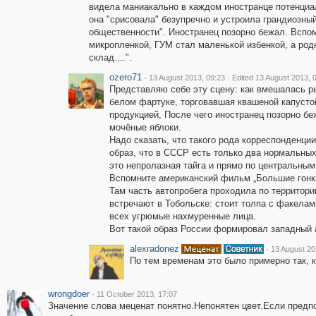
видела маниакально в каждом иностранце потенциал
она "срисовала" безупречно и устроила грандиозны
общественности". Иностранец позорно бежал. Вспо
микропленкой, ГУМ стал маленькой избенкой, а род
склад....".
ozero71
·
·
13 August 2013, 09:23
Edited 13 August 2013, 
Представляю себе эту сцену: как вмешалась р
белом фартуке, торговавшая квашеной капустой
продукцией, После чего иностранец позорно бе
мочёные яблоки.
Надо сказать, что такого рода корреспонденци
образ, что в СССР есть только два нормальных 
это непролазная тайга и прямо по центральным
Вспомните американский фильм „Большие гонки
Там часть автопробега проходила по территории
встречают в Тобольске: стоит толпа с факелам
всех угрюмые нахмуренные лица.
Вот такой образ России формировал западный 
alexradonez
·
13 August 20
По тем временам это было примерно так, к
wrongdoer
·
11 October 2013, 17:07
Значение слова меценат понятно.Непонятен цвет.Если предпо