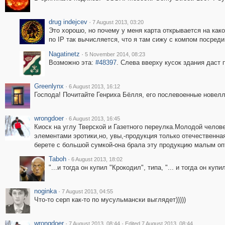
drug indejcev
·
7 August 2013, 03:20
Это хорошо, но почему у меня карта открывается на как
по IP так вычисляется, что я там сижу с компом посреди
Nagatinetz
·
5 November 2014, 08:23
Возможно эта:
#48397
. Слева вверху кусок здания даст 
Greenlynx
·
6 August 2013, 16:12
Господа! Почитайте Генриха Бёлля, его послевоенные новелл
wrongdoer
·
6 August 2013, 16:45
Киоск на углу Тверской и Газетного переулка.Молодой челов
элементами эротики,но, увы,-продукция только отечественна
берете с большой сумкой-она брала эту продукцию малым опт
Taboh
·
6 August 2013, 18:02
"...и тогда он купил "Крокодил", типа, "... и тогда он купи
noginka
·
7 August 2013, 04:55
Что-то серп как-то по мусульмански выглядет)))))
wrongdoer
·
·
7 August 2013, 08:44
Edited 7 August 2013, 08:44