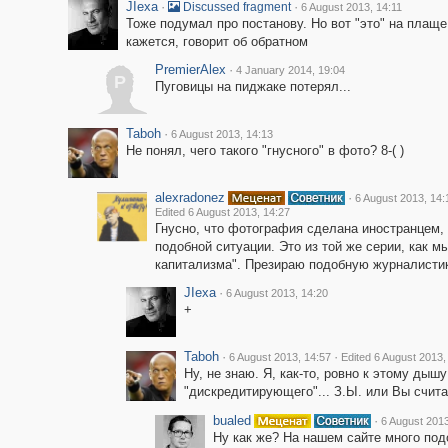
JIexa
·
·
Discussed fragment
6 August 2013, 14:11
Тоже подумал про постанову. Но вот "это" на плаще
кажется, говорит об обратном
PremierAlex
·
4 January 2014, 19:04
P
Пуговицы на пиджаке потерял...
Taboh
·
6 August 2013, 14:13
Не понял, чего такого "гнусного" в фото? 8-( )
alexradonez
·
6 August 2013, 14:
Edited 6 August 2013, 14:27
Гнусно, что фотография сделана иностранцем, 
подобной ситуации. Это из той же серии, как 
капитализма". Презираю подобную журналистик
JIexa
·
6 August 2013, 14:20
+
Taboh
·
·
6 August 2013, 14:57
Edited 6 August 2013,
Ну, не знаю. Я, как-то, ровно к этому дышу
"дискредитирующего"... З.Ы. или Вы счита
bualed
·
6 August 2013
Ну как же? На нашем сайте много по