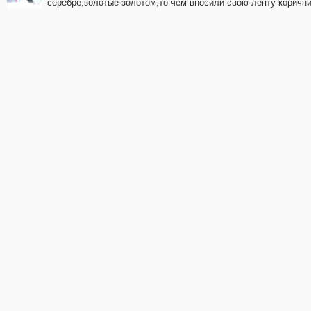
серебре,золотые-золотом,то чем вносили свою лепту коричн