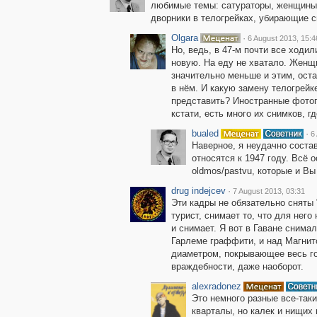
любимые темы: сатураторы, женщины 
дворники в телогрейках, убирающие сн
Olgara
·
6 August 2013, 15:4
Но, ведь, в 47-м почти все ходил
новую. На еду не хватало. Женщ
значительно меньше и этим, ост
в нём. И какую замену телогрейк
представить? Иностранные фото
кстати, есть много их снимков, г
bualed
·
6
Наверное, я неудачно соста
относятся к 1947 году. Всё о
oldmos/pastvu, которые и Вы
drug indejcev
·
7 August 2013, 03:31
Эти кадры не обязательно сняты
турист, снимает то, что для него
и снимает. Я вот в Гаване снима
Гарлеме граффити, и над Магнит
диаметром, покрывающее весь го
враждебности, даже наоборот.
alexradonez
Это немного разные все-так
кварталы, но калек и нищих 