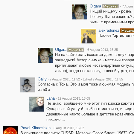
Olgara
·
7 Augus
Нищий нищему - рознь. 
Почему бы не заснять? 
быть, с временными про
alexradonez
Насчет "артистов п
Olgara
·
6 August 2013, 16:25
Но на сайте есть (кажется даже в двух ва
забулдыги! Автор снимка - местный товар
притягивают любые нестандартные ситуации
лично), когда постановку, с пеной у рта, 
Gally
·
·
7 August 2013, 11:52
Edited 7 August 2013, 11:55
Согласна с Тоха. Это и моя тоже любимая модель 
из 50-х.
Lana
·
12 August 2013, 13:05
Не знаю, вообще-то мне этот тип киоска как-то
Сухаревской ул. у б. рыбного магазина, и виде
деревянные как-то больше в детстве нравились
никакие....
Pavel Klimashkin
·
6 August 2013, 16:02
В оригинале подпись: "USSR. Moscow. Gorky Street. 1967". С