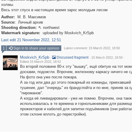
холмы.
Весь этот спуск в настоящее время зарос молодым лесом
Author:
М. В. Максимов
Source:
Личный архив
Shooting direction:
northwest

Watermark signature:
uploaded by Moskvich_KrSpb
Last edit 21 November 2022, 12:51
1
Sign in to share your opinion
Latest comment: 15 March 2022, 18:50
Moskvich_KrSpb
·
·
·
Discussed fragment
15 March 2022, 18:50
Edited 15 March 2022, 18:52
Во второй половине 80-х эту "вышку", ещё обитую на тот мом
досками, подожгли. Впрочем, железному каркасу ничего не с
На фото она уже после пожара.
А за год или два до этого пожарный из команды, приехавшей
тушение, дал "очередь" из брандспойта и по мне, приняв за о
"пироманов".
А когда её ликвидировали - уже не помню. Впрочем, она такж
использовалась в те времена и горнолыжниками для размещ
прожекторов и кабелей для запитки подъёмников (они работа
этом склоне вплоть до перестройки).