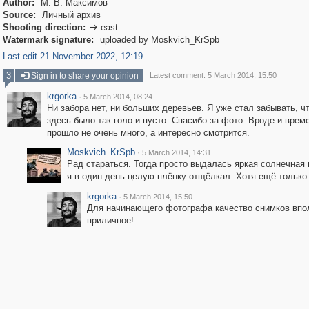
Author:
М. В. Максимов
Source:
Личный архив
Shooting direction:
east

Watermark signature:
uploaded by Moskvich_KrSpb
Last edit 21 November 2022, 12:19
3
Sign in to share your opinion
Latest comment: 5 March 2014, 15:50
krgorka
·
5 March 2014, 08:24
Ни забора нет, ни больших деревьев. Я уже стал забывать, чт
здесь было так голо и пусто. Спасибо за фото. Вроде и врем
прошло не очень много, а интересно смотрится.
Moskvich_KrSpb
·
5 March 2014, 14:31
Рад стараться. Тогда просто выдалась яркая солнечная п
я в один день целую плёнку отщёлкал. Хотя ещё только
krgorka
·
5 March 2014, 15:50
Для начинающего фотографа качество снимков впо
приличное!