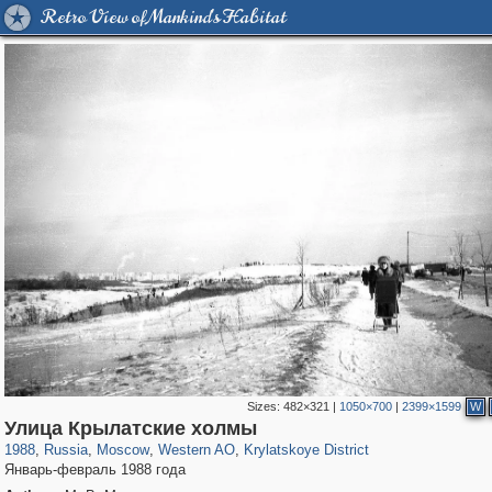
Retro View of Mankind's Habitat
Sizes:
482×321
|
1050×700
|
2399×1599
W
319,864
1,406,685
8,286
27,129
29,243
310
1,754
5
Улица Крылатские холмы
1988
,
Russia
,
Moscow
,
Western AO
,
Krylatskoye District
Январь-февраль 1988 года