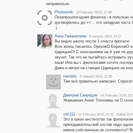
неправильно.
Photosnob
·
10 February 2013, 17:48
Позапрошлогодняя фенечка - в попытках н
договорились до <<... это западная часть
:)
Анна Гаманилина
·
9 January 2014, 21:27
Вы видно школу после 1 класса бросили
Всю жизнь писалось ОреховО-БорисовО и
ЦарицынО! С окончаниями на А уже по де
звучит. Так что не пытайтесь исправить ру
язык! Или вы с филологами хотите поспор
Даже в метро на станции Царицыно на конц
narniets
·
9 January 2014, 21:35
Там всё правильно написано. Спросите
Дмитрий Свиридов
·
18 February 2014, 01:
Д
Уважаемая Анна! Топонимы на О скло
xdc111
·
·
14 February 2015, 21:32
Edited 14 
x
Это в каких институтах так филологии
преподавательский состав надо одноз
имена собственные не склоняются? В