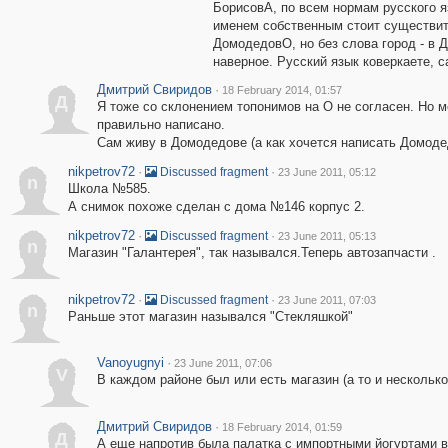
БорисовА, по всем нормам русского я
именем собственным стоит существите
ДомодедовО, но без слова город - в 
наверное. Русский язык коверкаете, 
Дмитрий Свиридов
·
18 February 2014, 01:57
Д
Я тоже со склонением топонимов на О не согласен. Но м
правильно написано.
Сам живу в Домодедове (а как хочется написать Домоде
nikpetrov72
·
·
Discussed fragment
23 June 2011, 05:12
n
Школа №585.
А снимок похоже сделан с дома №146 корпус 2.
nikpetrov72
·
·
Discussed fragment
23 June 2011, 05:13
n
Магазин "Галантерея", так назывался.Теперь автозапчасти .
nikpetrov72
·
·
Discussed fragment
23 June 2011, 07:03
n
Раньше этот магазин назывался "Стекляшкой"
Vanoyugnyi
·
23 June 2011, 07:06
V
В каждом районе был или есть магазин (а то и несколько
Дмитрий Свиридов
·
18 February 2014, 01:59
Д
А еще напротив была палатка с импортными йогуртами в 