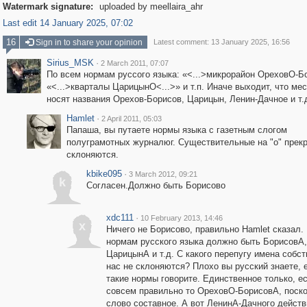
Watermark signature:
uploaded by meellaira_ahr
Last edit 14 January 2025, 07:02
16
Sign in to share your opinion
Latest comment: 13 January 2025, 16:56
Sirius_MSK
·
2 March 2011, 07:07
По всем нормам руссого языка: «<...>микрорайон ОреховО-Б
«<...>кварталы ЦарицынО<...>» и т.п. Иначе выходит, что ме
носят названия Орехов-Борисов, Царицын, Ленин-Дачное и т.
Hamlet
·
2 April 2011, 05:03
Папаша, вы путаете нормы языка с газетным слогом
полуграмотных журналюг. Существительные на "о" прек
склоняются.
kbike095
·
3 March 2012, 09:21
k
Согласен.Должно быть Борисово
xdc111
·
10 February 2013, 14:46
x
Ничего не Борисово, правильно Hamlet сказал.
нормам русского языка должно быть БорисовА,
ЦарицынА и т.д. С какого перепугу имена собс
нас не склоняются? Плохо вы русский знаете, 
такие нормы говорите. Единственное только, е
совсем правильно то ОреховО-БорисовА, поск
слово составное. А вот ЛенинА-Дачного дейст