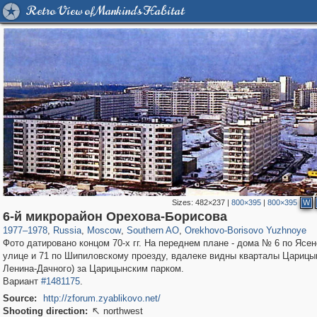
Retro View of Mankind's Habitat
Sizes:
482×237
|
800×395
|
800×395
W
319,864
1,406,840
8,286
21,648
29,243
390
364
2
6-й микрорайон Орехова-Борисова
1977
–
1978
,
Russia
,
Moscow
,
Southern AO
,
Orekhovo-Borisovo Yuzhnoye
Фото датировано концом 70-х гг. На переднем плане - дома № 6 по Ясе
улице и 71 по Шипиловскому проезду, вдалеке видны кварталы Царицын
Ленина-Дачного) за Царицынским парком.
Вариант
#1481175
.
Source:
http://zforum.zyablikovo.net/
Shooting direction:
northwest
