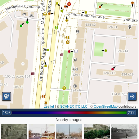
3
2
2
2
4
2
2
Leaflet
| ©
SCANEX ITC LLC
| ©
OpenStreetMap
contributors
1826
2000
Nearby images
2
2
2