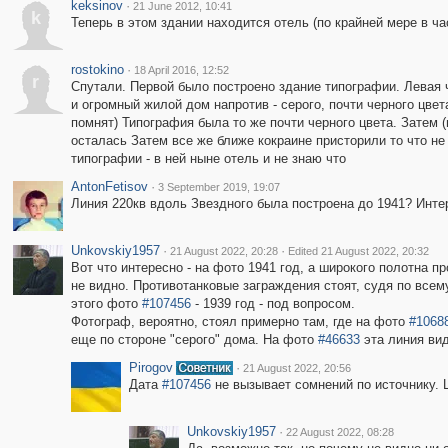
keksinov
·
21 June 2012, 10:41
k
Теперь в этом здании находится отель (по крайней мере в ча
rostokino
·
18 April 2016, 12:52
r
Спутали. Первой было построено здание типографии. Левая ча
и огромный жилой дом напротив - серого, почти черного цве
помнят) Типография была то же почти черного цвета. Затем (
осталась Затем все же ближе кокраине присторили то что не
типографии - в ней ныне отель и не знаю что
AntonFetisov
·
3 September 2019, 19:07
Линия 220кв вдоль Звездного была построена до 1941? Инте
Unkovskiy1957
·
·
21 August 2022, 20:28
Edited 21 August 2022, 20:32
Вот что интересно - на фото 1941 год, а широкого полотна п
не видно. Противотанковые заграждения стоят, судя по всему
этого фото
#107456
- 1939 год - под вопросом.
Фотограф, вероятно, стоял примерно там, где на фото
#1068
еще по стороне "серого" дома. На фото
#46633
эта линия ви
Pirogov
·
21 August 2022, 20:56
Дата
#107456
не вызывает сомнений по источнику. 
Unkovskiy1957
·
22 August 2022, 08:28