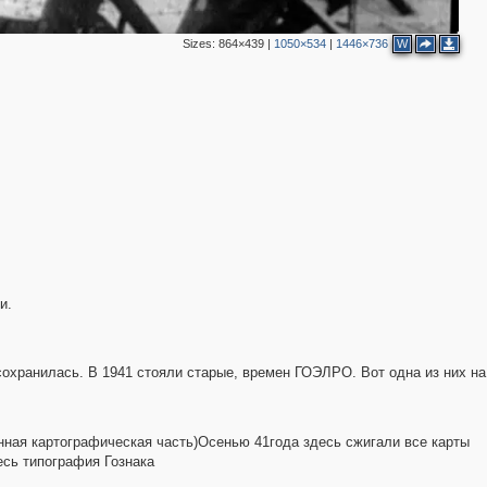
Sizes:
864×439
|
1050×534
|
1446×736
W
и.
охранилась. В 1941 стояли старые, времен ГОЭЛРО. Вот одна из них на
нная картографическая часть)Осенью 41года здесь сжигали все карты
есь типография Гознака