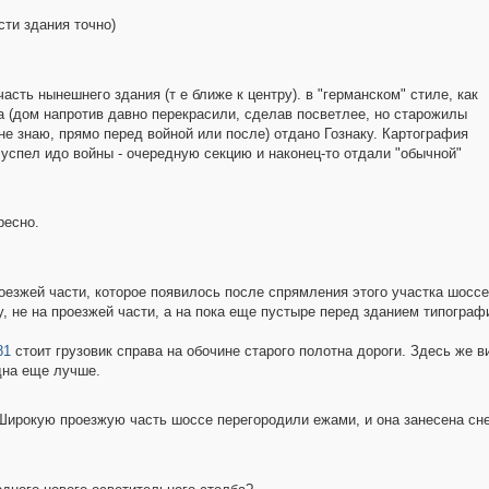
сти здания точно)
сть нынешнего здания (т е ближе к центру). в "германском" стиле, как
та (дом напротив давно перекрасили, сделав посветлее, но старожилы
не знаю, прямо перед войной или после) отдано Гознаку. Картография
 успел идо войны - очередную секцию и наконец-то отдали "обычной"
ресно.
роезжей части, которое появилось после спрямления этого участка шоссе
, не на проезжей части, а на пока еще пустыре перед зданием типографи
81
стоит грузовик справа на обочине старого полотна дороги. Здесь же 
дна еще лучше.
Широкую проезжую часть шоссе перегородили ежами, и она занесена сн