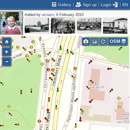
Gallery
Sign up
Login
EN
Added by
aznazn
, 6 February 2010
2
2
2
2
2
5
3
OSM
3
2
2
3
3
2
3
5
2
3
2
4
2
2
2