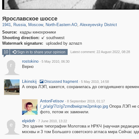
319,861
1,406,906
8,286
24,490
29,248
250
1,906
12
Ярославское шоссе
1941
,
Russia
,
Moscow
,
North-Eastern AO
,
Alexeyevsky District
Source:
кадры кинохроники
Shooting direction:
southwest

Watermark signature:
uploaded by aznazn
10
Sign in to share your opinion
Latest comment: 22 August 2022, 08:28
rostokino
·
5 May 2010, 06:30
r
Верно
Likinskij
·
·
Discussed fragment
5 May 2010, 14:58
А опора ЛЭП, кажется, сохранилась до сегодняшнего времен
AntonFetisov
·
8 September 2019, 01:17
/_p/a/g/7/z/g7zmdbwiqzne2pmkqo.jpg
Опора ЛЭП не с
фото, потом их заменили.
elpidofr
·
7 June 2010, 13:22
e
Это здание типографии Молотова и НРКЧ (научная редакцио
москвы и 3 том Большого советского атласа мира Сейчас зд