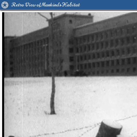
Retro View of Mankind's Habitat