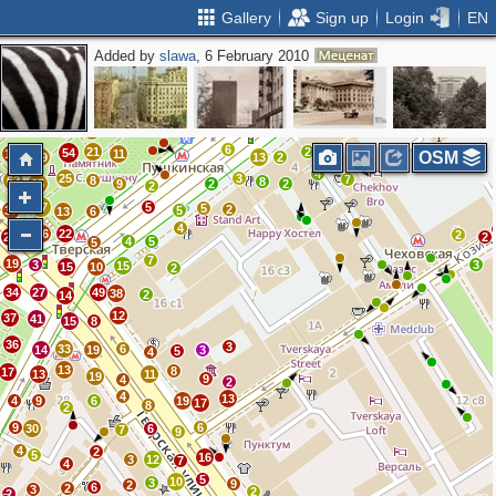
Gallery
Sign up
Login
EN
Added by
slawa
, 6 February 2010
2
8
4
5
12
14
12
10
2
7
7
3
5
8
17
9
2
12
2
6
7
6
2
4
17
9
4
12
2
9
17
4
7
30
6
21
2
54
12
11
OSM
29
13
2
4
25
3
7
62
8
8
65
9
2
2
2
67
5
5
2
37
5
13
6
4
36
22
2
24
2
4
5
5
7
19
3
3
15
15
10
2
34
27
49
38
2
14
12
37
41
15
8
36
3
33
6
14
19
3
5
4
13
8
17
13
11
19
9
4
2
4
13
4
9
6
19
17
8
2
9
6
30
6
7
9
4
2
5
16
3
12
7
4
5
10
3
9
2
6
2
3
2
2