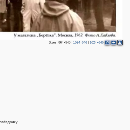
2
6
3
3
Sizes:
864×545
|
1024×646
|
1024×646
W
2
звёздочку.