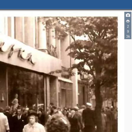
5
7
7
2
3
9
4
12
3k
29
21
17
38
12
21
24
25
23
28
12
15
11
2
28
19
2
9
2
3
4
2