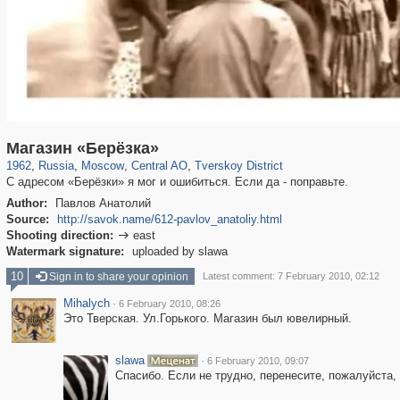
319,882
1,407,363
160,021
8,286
29,248
5,916
53,055
2,283
Магазин «Берёзка»
1962
,
Russia
,
Moscow
,
Central AO
,
Tverskoy District
С адресом «Берёзки» я мог и ошибиться. Если да - поправьте.
Author:
Павлов Анатолий
Source:
http://savok.name/612-pavlov_anatoliy.html
Shooting direction:
east

Watermark signature:
uploaded by slawa
10
Sign in to share your opinion
Latest comment: 7 February 2010, 02:12
Mihalych
·
6 February 2010, 08:26
Это Тверская. Ул.Горького. Магазин был ювелирный.
slawa
·
6 February 2010, 09:07
Спасибо. Если не трудно, перенесите, пожалуйста, 