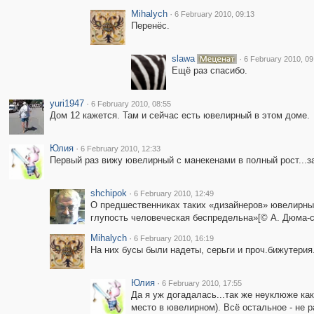
Mihalych
·
6 February 2010, 09:13
Перенёс.
slawa
·
6 February 2010, 09
Ещё раз спасибо.
yuri1947
·
6 February 2010, 08:55
Дом 12 кажется. Там и сейчас есть ювелирный в этом доме.
Юлия
·
6 February 2010, 12:33
Первый раз вижу ювелирный с манекенами в полный рост...з
shchipok
·
6 February 2010, 12:49
О предшественниках таких «дизайнеров» ювелирных
глупость человеческая беспредельна»[© А. Дюма-
Mihalych
·
6 February 2010, 16:19
На них бусы были надеты, серьги и проч.бижутерия
Юлия
·
6 February 2010, 17:55
Да я уж догадалась...так же неуклюже как
место в ювелирном). Всё остальное - не р