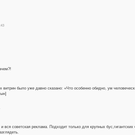
:43
ачем?!
 витрин было уже давно сказано: «Что особенно обидно, ум человечески
сын]
.
 и вся советская реклама. Подходит только для крупных бус,гигантских б
азглядеть.