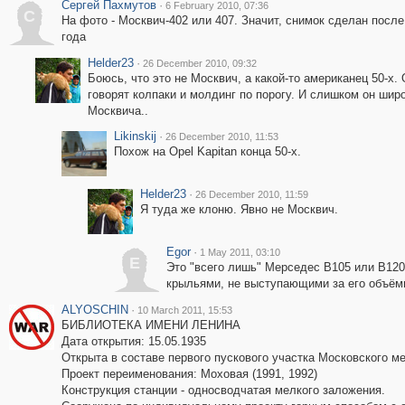
Сергей Пахмутов
·
6 February 2010, 07:36
С
На фото - Москвич-402 или 407. Значит, снимок сделан после
года
Helder23
·
26 December 2010, 09:32
Боюсь, что это не Москвич, а какой-то американец 50-х.
говорят колпаки и молдинг по порогу. И слишком он шир
Москвича..
Likinskij
·
26 December 2010, 11:53
Похож на Opel Kapitan конца 50-х.
Helder23
·
26 December 2010, 11:59
Я туда же клоню. Явно не Москвич.
Egor
·
1 May 2011, 03:10
E
Это "всего лишь" Мерседес В105 или В120,
крыльями, не выступающими за его объём
ALYOSCHIN
·
10 March 2011, 15:53
БИБЛИОТЕКА ИМЕНИ ЛЕНИНА
Дата открытия: 15.05.1935
Открыта в составе первого пускового участка Московского м
Проект переименования: Моховая (1991, 1992)
Конструкция станции - односводчатая мелкого заложения.