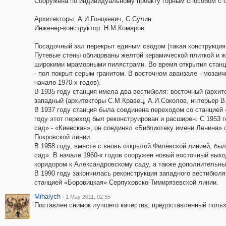
Сооружена по индивидуальному проекту горным способом с о
Архитекторы: А.И.Гонцкевич, С.Сулин
Инженер-конструктор: Н.М.Комаров
Посадочный зал перекрыт единым сводом (такая конструкция
Путевые стены облицованы желтой керамической плиткой и 
широкими мраморными пилястрами. Во время открытия станци
- пол покрыт серым гранитом. В восточном аванзале - мозаи
начало 1970-х годов).
В 1935 году станция имела два вестибюля: восточный (архит
западный (архитекторы С.М.Кравец, А.И.Соколов, интерьер В
В 1937 году станция была соединена переходом со станцией
году этот переход был реконструирован и расширен. С 1953 
сад» - «Киевская», он соединял «Библиотеку имени Ленина» 
Покровской линии.
В 1958 году, вместе с вновь открытой Филёвской линией, бы
сад». В начале 1960-x годов сооружен новый восточный выхо
коридором к Александровскому саду, а также дополнительный
В 1990 году закончилась реконструкция западного вестибюл
станцией «Боровицкая» Серпуховско-Тимирязевской линии.
Mihalych
·
1 May 2011, 02:55
Поставлен снимок лучшего качества, предоставленный польз