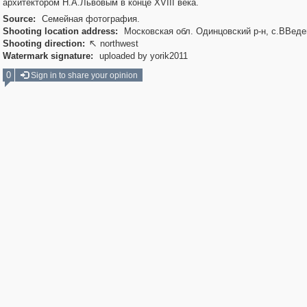
архитектором Н.А.Львовым в конце XVIII века.
Source:
Семейная фотография.
Shooting location address:
Московская обл. Одинцовский р-н, с.ВВеде
Shooting direction:
northwest

Watermark signature:
uploaded by yorik2011
0
Sign in to share your opinion