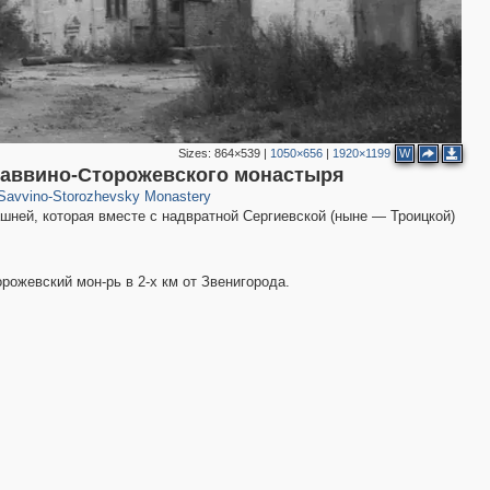
Sizes:
864×539
|
1050×656
|
1920×1199
W
584
38
Саввино-Сторожевского монастыря
Savvino-Storozhevsky Monastery
шней, которая вместе с надвратной Сергиевской (ныне — Троицкой)
рожевский мон-рь в 2-х км от Звенигорода.