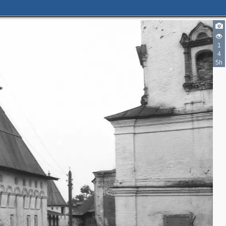
1
4
5h