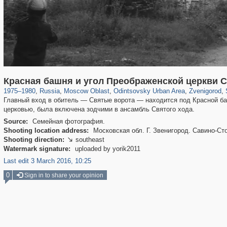
96,319
1,406,257
1,691
29,243
7,042
194
3,338
118
Красная башня и угол Преображенской церкви 
1975
–
1980
,
Russia
,
Moscow Oblast
,
Odintsovsky Urban Area
,
Zvenigorod
,
Главный вход в обитель — Святые ворота — находится под Красной ба
церковью, была включена зодчими в ансамбль Святого хода.
Source:
Семейная фотография.
Shooting location address:
Московская обл. Г. Звенигород. Савино-Сто
Shooting direction:
southeast

Watermark signature:
uploaded by yorik2011
Last edit 3 March 2016, 10:25
0
Sign in to share your opinion