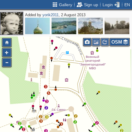
Gallery
Sign up
Login
EN
Added by
yorik2011
, 2 August 2013
OSM
3
5
3
2
2
2
3
3
2
2
2
3
2
2
3