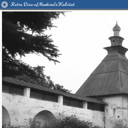
Retro View of Mankind's Habitat