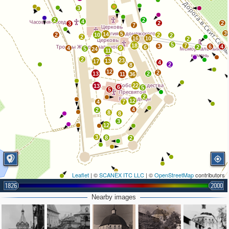
3
2
2
4
2
2
3
7
3
5
14
2
10
2
2
2
16
10
2
5
18
7
3
6
4
6
2
4
9
5
24
11
2
23
13
17
4
2
8
12
2
13
2
11
36
22
13
6
5
5
2
12
4
7
4
2
8
8
3
12
3
8
2
Leaflet
| ©
SCANEX ITC LLC
| ©
OpenStreetMap
contributors
1826
2000
Nearby images